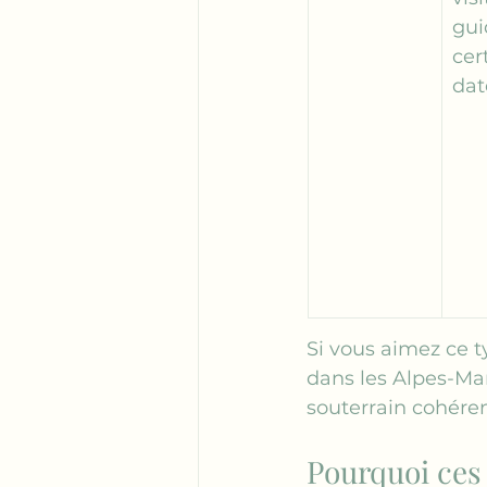
gui
cer
dat
Si vous aimez ce ty
dans les Alpes-Ma
souterrain cohéren
Pourquoi ces 