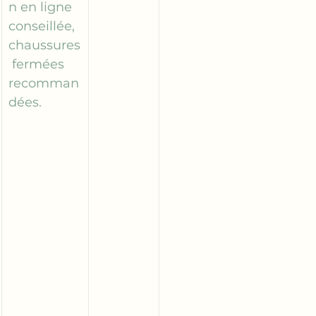
n en ligne 
conseillée, 
chaussures
 fermées 
recomman
dées.