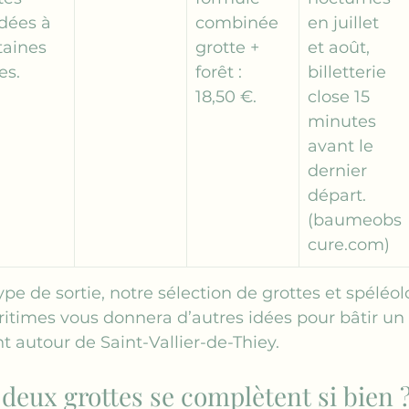
dées à 
combinée 
en juillet 
taines 
grotte + 
et août, 
es.
forêt : 
billetterie 
18,50 €.
close 15 
minutes 
avant le 
dernier 
départ. 
(
baumeobs
cure.com
)
pe de sortie, notre sélection de 
grottes et spéléo
ritimes
 vous donnera d’autres idées pour bâtir un i
t autour de Saint-Vallier-de-Thiey.
deux grottes se complètent si bien 