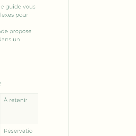
ce guide vous 
flexes pour 
onde propose 
dans un 
e
À retenir
Réservatio