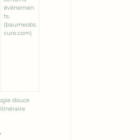
événemen
ts. 
(
baumeobs
cure.com
)
logie douce 
tinéraire 
?