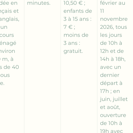
dée en 
minutes.
10,50 € ; 
février au 
nçais et 
enfants de 
11 
anglais, 
3 à 15 ans : 
novembre 
 un 
7 € ; 
2026, tous 
cours 
moins de 
les jours 
énagé 
3 ans : 
de 10h à 
nviron 
gratuit.
12h et de 
 m, à 
14h à 18h, 
s de 40 
avec un 
ous 
dernier 
e.
départ à 
17h ; en 
juin, juillet 
et août, 
ouverture 
de 10h à 
19h avec 