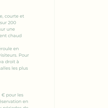
e, courte et 
 sur 200 
sur une 
ment chaud 
éroule en 
isiteurs. Pour 
a droit à 
alles les plus 
0 € pour les 
réservation en 