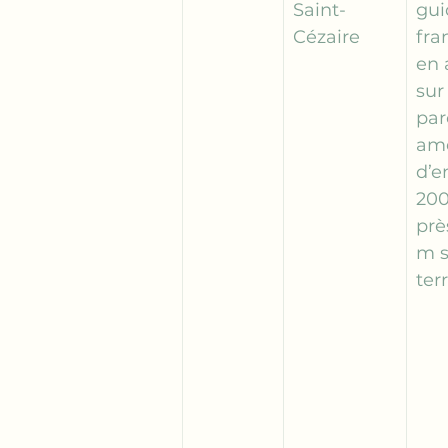
Saint-
gui
Cézaire
fra
en 
sur
par
am
d’e
200
prè
m s
terr