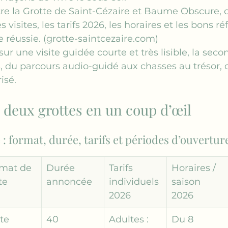
tre la Grotte de Saint-Cézaire et Baume Obscure, 
 visites, les tarifs 2026, les horaires et les bons ré
 réussie. (
grotte-saintcezaire.com
)
ur une visite guidée courte et très lisible, la sec
, du parcours audio-guidé aux chasses au trésor, 
isé.
 deux grottes en un coup d’œil
: format, durée, tarifs et périodes d’ouvertur
mat de 
Durée 
Tarifs 
Horaires / 
te
annoncée
individuels 
saison 
2026
2026
te 
40 
Adultes : 
Du 8 