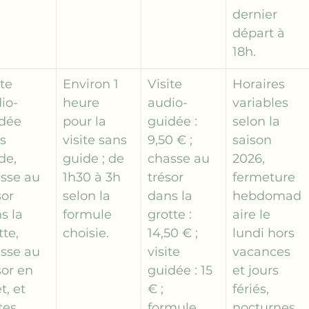
dernier 
départ à 
18h.
te 
Environ 1 
Visite 
Horaires 
io-
heure 
audio-
variables 
dée 
pour la 
guidée : 
selon la 
s 
visite sans 
9,50 € ; 
saison 
de, 
guide ; de 
chasse au 
2026, 
sse au 
1h30 à 3h 
trésor 
fermeture 
sor 
selon la 
dans la 
hebdomad
s la 
formule 
grotte : 
aire le 
te, 
choisie.
14,50 € ; 
lundi hors 
sse au 
visite 
vacances 
sor en 
guidée : 15 
et jours 
t, et 
€ ; 
fériés, 
tes 
formule 
nocturnes 