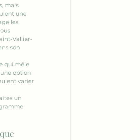
s, mais 
ulent une 
age les 
vous 
int-Vallier-
ans son 
ie qui mêle 
 une option 
eulent varier 
aites un 
rogramme 
ique