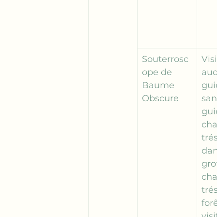
Souterrosc
Visi
ope de 
aud
Baume 
gui
Obscure
san
gui
cha
tré
dan
grot
cha
tré
forê
visi