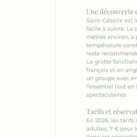
Une découverte co
Saint-Cézaire est l
facile à suivre. L
mètres environ, à p
température const
reste recommandé
La grotte fonction
français et en angl
un groupe avec enf
l’essentiel tout en
spectaculaires.
Tarifs et réservat
En 2026, les tarifs 
adultes, 7 € pour l