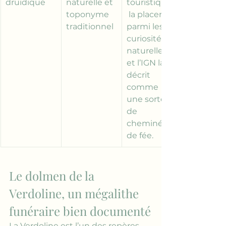
druidique
naturelle et 
touristiques
toponyme 
 la placent 
traditionnel
parmi les 
curiosités 
naturelles, 
et l’IGN la 
décrit 
comme 
une sorte 
de 
cheminée 
de fée.
Le dolmen de la 
Verdoline, un mégalithe 
funéraire bien documenté
La Verdoline est l’un des repères 