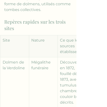
forme de dolmens, utilisés comme 
tombes collectives.
Repères rapides sur les trois 
sites
Site
Nature
Ce que les 
sources 
établissent
Dolmen de 
Mégalithe 
Découvert 
la Verdoline
funéraire
en 1872, 
fouillé dès 
1873, avec 
tumulus, 
chambre et 
couloir bien 
décrits.