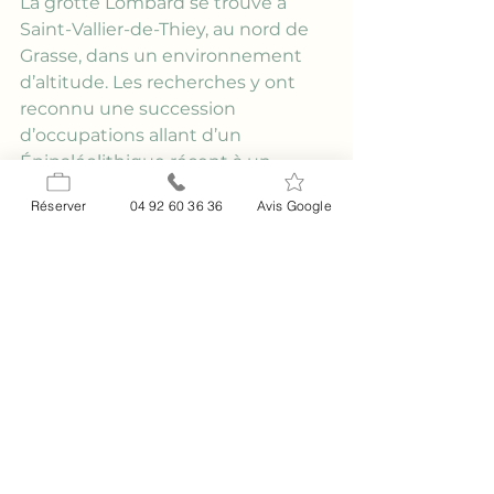
La grotte Lombard se trouve à 
Saint-Vallier-de-Thiey, au nord de 
Grasse, dans un environnement 
d’altitude. Les recherches y ont 
reconnu une succession 
d’occupations allant d’un 
Épipaléolithique récent à un 
Néolithique ancien cardial-final et 
Réserver
04 92 60 36 36
Avis Google
épicardial, avec une datation de la 
fin du Ve millénaire avant notre 
ère. Les fouilles de 1980 à 1984 ont 
aussi permis d’interpréter le site 
comme une station de chasse.
Qu’est-ce qu’une pierre 
druidique dans ce contexte et 
est-elle réellement liée au 
dolmen de Verdoline ?
Dans ce secteur, la pierre 