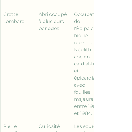
Grotte 
Abri occupé 
Occupation 
Lombard
à plusieurs 
de 
périodes
l’Épipaléolit
hique 
récent au 
Néolithique 
ancien 
cardial-final 
et 
épicardial, 
avec 
fouilles 
majeures 
entre 1980 
et 1984.
Pierre 
Curiosité 
Les sources 