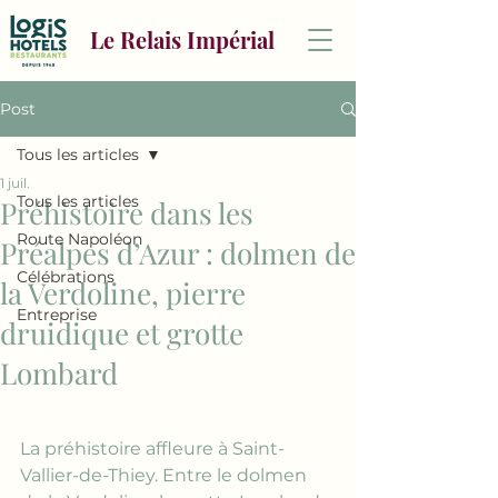
Le Relais Impérial
Post
Tous les articles
1 juil.
Tous les articles
Préhistoire dans les
Route Napoléon
Préalpes d’Azur : dolmen de
Célébrations
la Verdoline, pierre
Entreprise
druidique et grotte
Lombard
La préhistoire affleure à Saint-
Vallier-de-Thiey. Entre le dolmen 