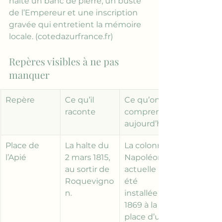
halte un banc de pierre, un buste 
de l’Empereur et une inscription 
gravée qui entretient la mémoire 
locale. (
cotedazurfrance.fr
)
Repères visibles à ne pas 
manquer
Repère
Ce qu’il 
Ce qu’on 
raconte
comprend 
aujourd’hui
Place de 
La halte du 
La colonne 
l’Apié
2 mars 1815, 
Napoléon 
au sortir de 
actuelle a 
Roquevigno
été 
n.
installée en 
1869 à la 
place d’un 