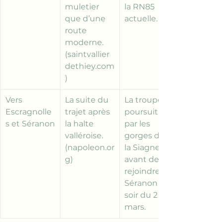
muletier 
la RN85 
que d’une 
actuelle.
route 
moderne. 
(
saintvallier
dethiey.com
)
Vers 
La suite du 
La troupe 
Escragnolle
trajet après 
poursuit 
s et Séranon
la halte 
par les 
valléroise. 
gorges de 
(
napoleon.or
la Siagne 
g
)
avant de 
rejoindre 
Séranon le 
soir du 2 
mars.