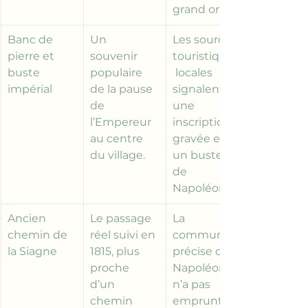
grand orme.
Banc de 
Un 
Les sources 
pierre et 
souvenir 
touristiques
buste 
populaire 
 locales 
impérial
de la pause 
signalent 
de 
une 
l’Empereur 
inscription 
au centre 
gravée et 
du village.
un buste 
de 
Napoléon.
Ancien 
Le passage 
La 
chemin de 
réel suivi en 
commune 
la Siagne
1815, plus 
précise que 
proche 
Napoléon 
d’un 
n’a pas 
chemin 
emprunté 