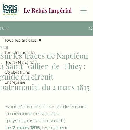
Le Relais Impérial
Post
Tous les articles
7 juil.
Tous les articles
Sur les traces de Napoléon
Route Napoléon
à Saint-Vallier-de-Thiey :
Célébrations
guide du circuit
Entreprise
patrimonial du 2 mars 1815
Saint-Vallier-de-Thiey garde encore 
la mémoire de Napoléon. 
(
paysdegrassetourisme.fr
)
Le 2 mars 1815
, l’Empereur 