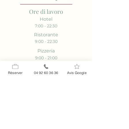
Ore di lavoro
Hotel
7:00 - 22:30
Ristorante
9:00 - 22:30
Pizzeria
9:00 - 21:00
Indirizzo
Réserver
04 92 60 36 36
Avis Google
2-4 Cavaliere Fabre,
06460 Saint-Vallier-de-Thiey
Contatto
04 92 60 36 36
info@relaisimperial.com