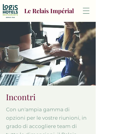
Le Relais Impérial
Incontri
Con un'ampia gamma di
opzioni per le vostre riunioni, in
grado di accogliere team di