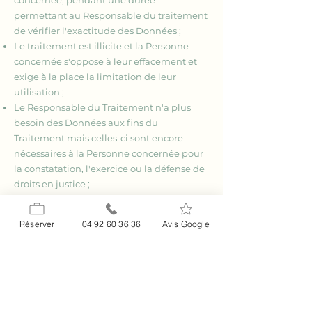
concernée, pendant une durée
permettant au Responsable du traitement
de vérifier l'exactitude des Données ;
Le traitement est illicite et la Personne
concernée s'oppose à leur effacement et
exige à la place la limitation de leur
utilisation ;
Le Responsable du Traitement n'a plus
besoin des Données aux fins du
Traitement mais celles-ci sont encore
nécessaires à la Personne concernée pour
la constatation, l'exercice ou la défense de
droits en justice ;
La Personne concernée s'est opposée au
Traitement conformément à l’Article 9.3,
Réserver
04 92 60 36 36
Avis Google
pendant la vérification portant sur le point
de savoir si les motifs légitimes poursuivis
par le Responsable du traitement
prévalent sur ceux de la Personne
concernée.
La Personne concernée qui a obtenu la