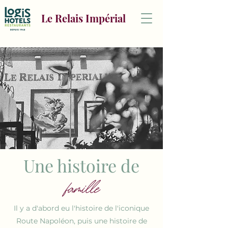
Le Relais Impérial
Une histoire de
famil
le
Il y a d'abord eu l'histoire de l'iconique
Route Napoléon, puis une histoire de