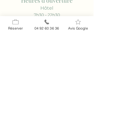
Heures d'ouverture
Hôtel
7h30 - 22h30
Restaurant
Réserver
04 92 60 36 36
Avis Google
12H00 - 14h30 / 19H00 - 21H30
Pizzeria
12h00 - 14H30 / 19H00 - 21H30
Adresse
2-4 Pl. Cavalier Fabre,
06460 Saint-Vallier-de-Thiey
Contact
04 92 60 36 36
info@relaisimperial.com
Politique de confidentialité