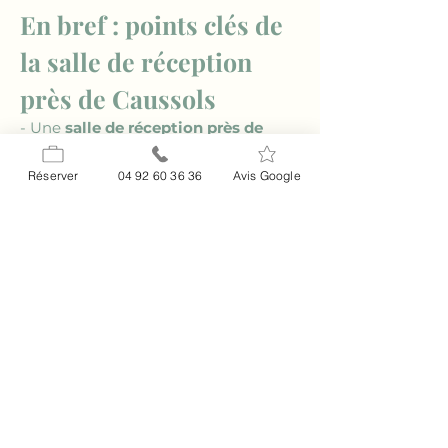
En bref : points clés de 
la salle de réception 
près de Caussols
- Une 
salle de réception près de 
Caussols
 au charme provençal.
- Services de haute qualité au 
Relais 
Réserver
04 92 60 36 36
Avis Google
Impérial
.
- Idéale pour événements privés et 
professionnels.
- Accessible facilement depuis le 
centre de 
Caussols
.
- Activités variées à proximité pour 
enrichir tout événement.
FAQ
### Quelle est la capacité de la salle 
de réception ?