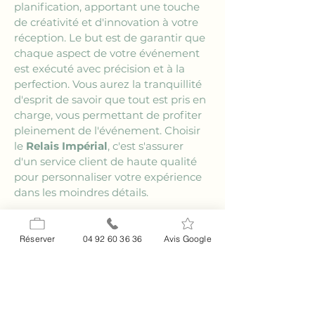
planification, apportant une touche 
de créativité et d'innovation à votre 
réception. Le but est de garantir que 
chaque aspect de votre événement 
est exécuté avec précision et à la 
perfection. Vous aurez la tranquillité 
d'esprit de savoir que tout est pris en 
charge, vous permettant de profiter 
pleinement de l'événement. Choisir 
le 
Relais Impérial
, c'est s'assurer 
d'un service client de haute qualité 
pour personnaliser votre expérience 
dans les moindres détails.
En bref :
Réserver
04 92 60 36 36
Avis Google
- 
Localisation :
 Cadre pittoresque et 
historique à proximité de La Turbie.
- 
Relais Impérial :
 Établissement 
idéal pour un séjour confortable et 
raffiné.