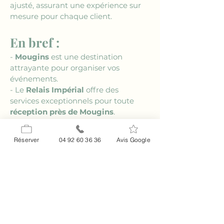
ajusté, assurant une expérience sur 
mesure pour chaque client.
En bref :
- 
Mougins
 est une destination 
attrayante pour organiser vos 
événements.
- Le 
Relais Impérial
 offre des 
services exceptionnels pour toute 
réception près de Mougins
.
- Les 
jardins et salles
 du Relais 
Impérial créent une ambiance 
Réserver
04 92 60 36 36
Avis Google
magique.
- Découvrez des 
options culinaires
variées pour un repas inoubliable.
- Un 
service personnalisé
 garantit la 
réussite de votre événement.
FAQ