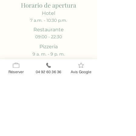
Horario de apertura
Hotel
7 a.m. - 10:30 p.m.
Restaurante
09:00 - 22:30
Pizzería
9 a. m. - 9 p. m.
DIRECCIÓN
Réserver
04 92 60 36 36
Avis Google
2-4 Pl. Caballero Fabre,
06460 Saint-Vallier-de-Thiey
Contactar
04 92 60 36 36
info@relaisimperial.com