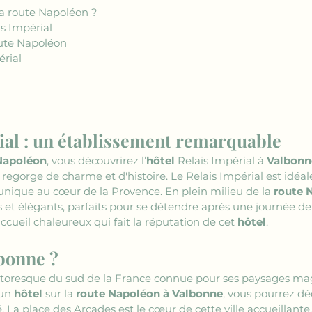
 la route Napoléon ?
is Impérial
route Napoléon
érial
rial : un établissement remarquable
Napoléon
, vous découvrirez l’
hôtel
 Relais Impérial à 
Valbonn
 regorge de charme et d'histoire. Le Relais Impérial est idéa
nique au cœur de la Provence. En plein milieu de la 
route 
et élégants, parfaits pour se détendre après une journée de
'accueil chaleureux qui fait la réputation de cet 
hôtel
.
bonne ?
pittoresque du sud de la France connue pour ses paysages ma
un 
hôtel
 sur la 
route Napoléon à Valbonne
, vous pourrez déc
a place des Arcades est le cœur de cette ville accueillante, 