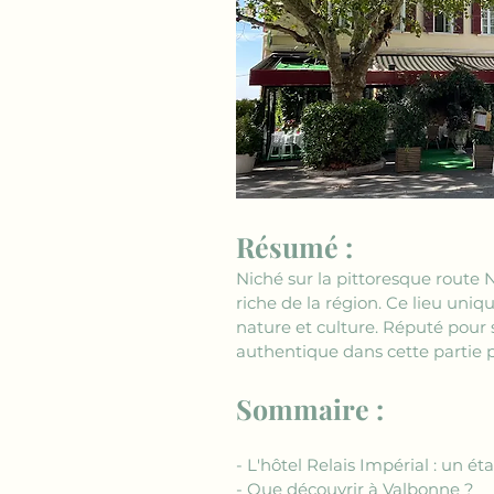
Résumé :
Niché sur la pittoresque route N
riche de la région. Ce lieu uni
nature et culture. Réputé pour s
authentique dans cette partie p
Sommaire :
- L'hôtel Relais Impérial : un 
- Que découvrir à Valbonne ?