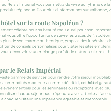
r au Relais Impérial vous permettra de vivre au rythme de la 
 produits régionaux. Pour plus d'informations sur Valbonne, v
hôtel sur la route Napoléon ?
ulement célèbre pour sa beauté mais aussi pour son importan
al vous offre l’opportunité de suivre les traces de Napoléon 
 en plus de son charme authentique, propose des itinéraires d
fiter de conseils personnalisés pour visiter les sites embléma
, vous découvrirez un mélange parfait de nature, culture et hi
 par le Relais Impérial
 vaste gamme de services pour rendre votre séjour inoubliab
 les commodités modernes, comme décrit 
ici
, cet 
hôtel
 garant
es événementiels pour les séminaires ou réceptions, avec plus
naliser chaque séjour pour répondre à vos attentes. L’accue
t à chaque visiteur une expérience agréable et mémorable.