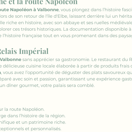
ne et la route Napoléon
oute Napoléon à Valbonne
, vous plongez dans l’histoire fasc
ors de son retour de l'île d'Elbe, laissant derrière lui un hér
le riche en histoire, avec son abbaye et ses ruelles médiévales
plorer ces trésors historiques. La documentation disponible à
 l’histoire française tout en vous promenant dans des paysa
elais Impérial
Valbonne
 sans apprécier sa gastronomie. Le restaurant du 
ne délicieuse cuisine locale élaborée à partir de produits frais
n
, vous avez l’opportunité de déguster des plats savoureux qui s
paré avec soin et passion, garantissant une expérience gast
'un dîner gourmet, votre palais sera comblé.
ur la route Napoléon.
e dans l’histoire de la région.
ifique et un patrimoine riche.
ceptionnels et personnalisés.