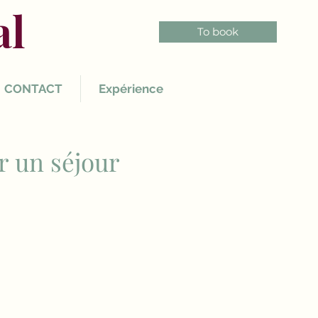
al
To book
CONTACT
Expérience
r un séjour