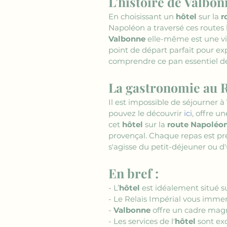
L'histoire de Valbon
En choisissant un 
hôtel
 sur la 
r
Napoléon a traversé ces routes l
Valbonne
 elle-même est une vil
point de départ parfait pour ex
comprendre ce pan essentiel de
La gastronomie au R
Il est impossible de séjourner à 
pouvez le découvrir 
ici
, offre u
cet 
hôtel
 sur la 
route Napoléo
provençal. Chaque repas est pré
s'agisse du petit-déjeuner ou d
En bref :
- L’
hôtel
 est idéalement situé s
- Le Relais Impérial vous immerg
- 
Valbonne
 offre un cadre magn
- Les services de l'
hôtel
 sont ex