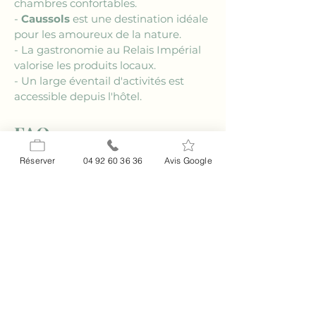
chambres confortables.
- 
Caussols
 est une destination idéale 
pour les amoureux de la nature.
- La gastronomie au Relais Impérial 
valorise les produits locaux.
- Un large éventail d'activités est 
accessible depuis l'hôtel.
FAQ
### Quelles sont les activités 
Réserver
04 92 60 36 36
Avis Google
proposées à proximité de Caussols ?
Les environs de 
Caussols
 offrent des 
sentiers de randonnée 
exceptionnels, des grottes à explorer 
et l'Observatoire de la Côte d'Azur 
pour les passionnés d'astronomie. Le 
village de Gourdon, à proximité, est 
également à découvrir pour ses 
charmantes ruelles et ses vues 
spectaculaires.