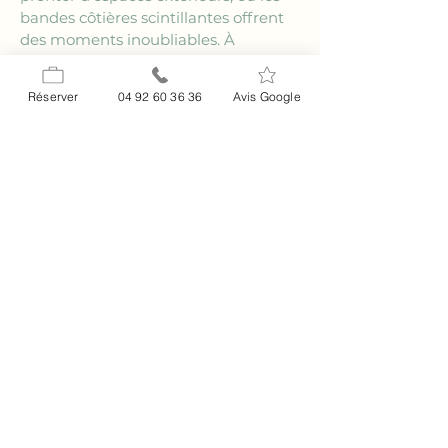
bandes côtières scintillantes offrent 
des moments inoubliables. À 
seulement quelques pas de sites 
emblématiques, tels que les plages 
Réserver
04 92 60 36 36
Avis Google
de sable fin ou les terrasses 
ensoleillées, vos invités peuvent 
explorer la région avant ou après 
votre événement. Cela fait de la Côte 
d'Azur un lieu vraiment spécial pour 
accueillir votre réception.
Foire aux questions
### Quelle est la capacité des salles 
de réception au Relais Impérial ?
Le Relais Impérial offre des salles de 
réception modulables, accueillant 
des événements allant de 20 à 200 
invités. Qu'il s'agisse d'un 
événement
 intime ou d'une grande 