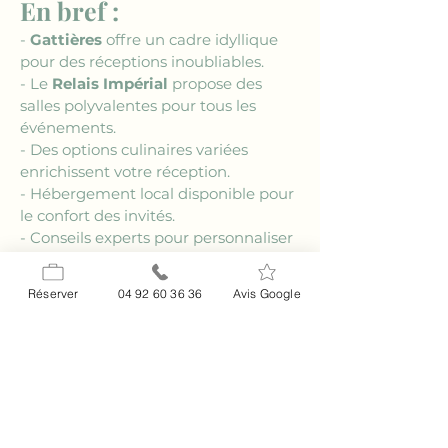
En bref :
- 
Gattières
 offre un cadre idyllique 
pour des réceptions inoubliables.
- Le 
Relais Impérial
 propose des 
salles polyvalentes pour tous les 
événements.
- Des options culinaires variées 
enrichissent votre réception.
- Hébergement local disponible pour 
le confort des invités.
- Conseils experts pour personnaliser 
chaque détail de l'événement.
Réserver
04 92 60 36 36
Avis Google
FAQ : Salle de 
réception près de 
Gattières
### Quelle capacité d'accueil offre le 
Relais Impérial ?