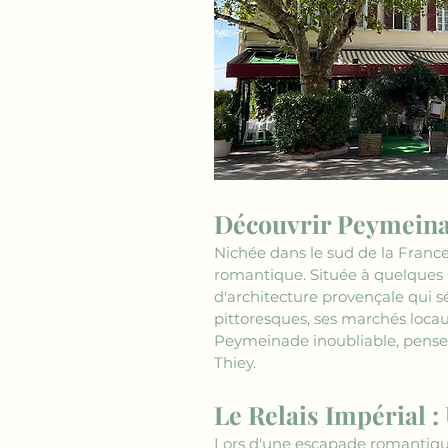
Découvrir Peymeina
Nichée dans le sud de la France
romantique. Située à quelques 
d'architecture provençale qui sé
pittoresques, ses marchés locau
Peymeinade inoubliable, pensez
Thiey.
Le Relais Impérial 
Lors d'une escapade romantiqu