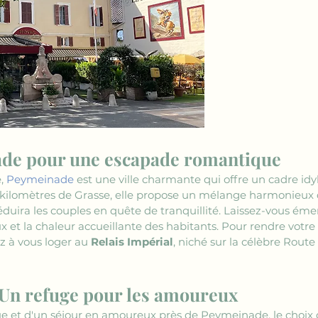
de pour une escapade romantique
, 
Peymeinade
 est une ville charmante qui offre un cadre id
kilomètres de Grasse, elle propose un mélange harmonieux d
duira les couples en quête de tranquillité. Laissez-vous émerv
x et la chaleur accueillante des habitants. Pour rendre votr
 à vous loger au 
Relais Impérial
, niché sur la célèbre Route
: Un refuge pour les amoureux
e et d'un séjour en amoureux près de Peymeinade, le choix 