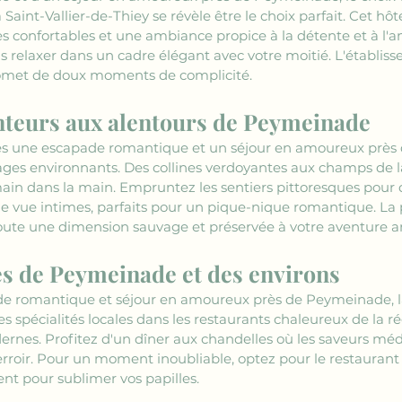
à Saint-Vallier-de-Thiey se révèle être le choix parfait. Cet hô
s confortables et une ambiance propice à la détente et à l'
s relaxer dans un cadre élégant avec votre moitié. L'établis
promet de doux moments de complicité.
nteurs aux alentours de Peymeinade
les une escapade romantique et un séjour en amoureux près
ages environnants. Des collines verdoyantes aux champs de 
ain dans la main. Empruntez les sentiers pittoresques pour
 de vue intimes, parfaits pour un pique-nique romantique. La 
joute une dimension sauvage et préservée à votre aventure 
res de Peymeinade et des environs
e romantique et séjour en amoureux près de Peymeinade, l
les spécialités locales dans les restaurants chaleureux de la ré
dernes. Profitez d'un dîner aux chandelles où les saveurs mé
terroir. Pour un moment inoubliable, optez pour le restaurant
ient pour sublimer vos papilles.