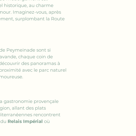
tel historique, au charme 
amour. Imaginez-vous, après 
sement, surplombant la Route 
 de Peymeinade sont si 
lavande, chaque coin de 
 découvrir des panoramas à 
proximité avec le parc naturel 
amoureuse.
a gastronomie provençale 
gion, allant des plats 
diterranéennes rencontrent 
 du 
Relais Impérial
 où 