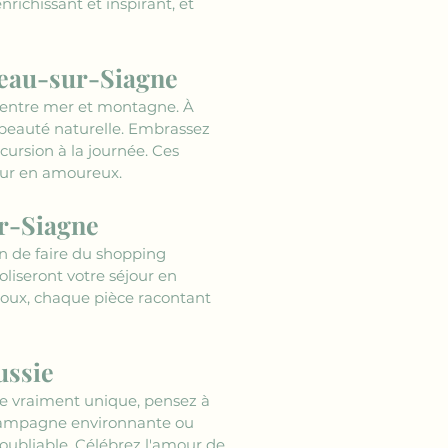
nrichissant et inspirant, et 
beau-sur-Siagne
 entre mer et montagne. À 
a beauté naturelle. Embrassez 
ursion à la journée. Ces 
our en amoureux.
ur-Siagne
 de faire du shopping 
liseront votre séjour en 
ijoux, chaque pièce racontant 
ussie
e vraiment unique, pensez à 
 campagne environnante ou 
oubliable. Célébrez l'amour de 