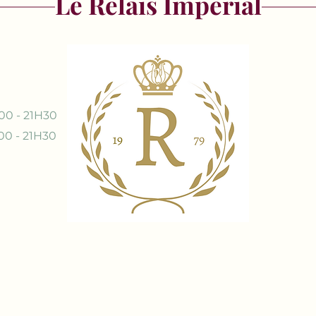
Le Relais Impérial
00 - 21H30
00 - 21H30