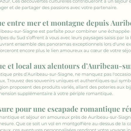
d’Azur. Ces découvertes culturelles contribueront à un séjour e
nger et de partager des passions avec votre partenaire.
e entre mer et montagne depuis Auri
ribeau-sur-Siagne est parfaite pour combiner une échappée
lpes du Sud s’offrent à vous avec leurs paysages saisis par l
ouvrant ensemble des panoramas exceptionnels lors d'une exc
orceront encore plus le lien amoureux au cœur de votre séj
 et local aux alentours d’Auribeau-s
ique près d’Auribeau-sur-Siagne, ne manquez pas l'occasion
ux. Trouvez des souvenirs uniques et authentiques qui symbo
gion proposent des produits variés, allant des poteries aux b
imension supplémentaire à votre périple romantique.
sure pour une escapade romantique ré
mantique et séjour en amoureux près de Auribeau-sur-Siagn
mesure. Que ce soit un vol en montgolfière au-dessus de la
locaux, ces aventures personnalisées rendront votre voyage in