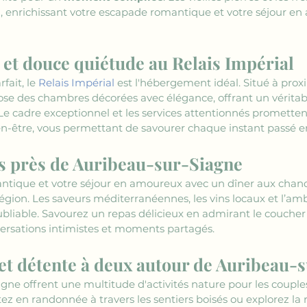
in, enrichissant votre escapade romantique et votre séjour en
et douce quiétude au Relais Impérial
ait, le 
Relais Impérial
 est l'hébergement idéal. Situé à prox
ose des chambres décorées avec élégance, offrant un véritab
 Le cadre exceptionnel et les services attentionnés promett
ien-être, vous permettant de savourer chaque instant passé 
s près de Auribeau-sur-Siagne
tique et votre séjour en amoureux avec un dîner aux chande
région. Les saveurs méditerranéennes, les vins locaux et l’a
iable. Savourez un repas délicieux en admirant le coucher d
ersations intimistes et moments partagés.
s et détente à deux autour de Auribeau-
gne offrent une multitude d'activités nature pour les couple
z en randonnée à travers les sentiers boisés ou explorez la r