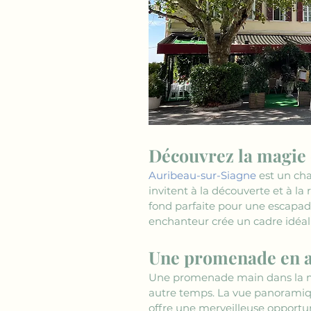
Découvrez la magie
Auribeau-sur-Siagne
 est un ch
invitent à la découverte et à la
fond parfaite pour une escapad
enchanteur crée un cadre idéal
Une promenade en 
Une promenade main dans la mai
autre temps. La vue panoramique 
offre une merveilleuse opportu