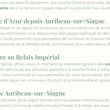
ont vos liens et ajouteront une touche d’aventure à votre sé
tente
 dans la nature, en pique-niquant au bord de l'eau ou en
e d’Azur depuis Auribeau-sur-Siagne
ique et un séjour en amoureux qui vous mèneront de Auribe
s kilomètres, vous découvrirez des plages idylliques et des
. Cette proximité vous permettra de combiner le charme tran
balnéaires de la Méditerranée, enrichissant ainsi votre séjour
e au Relais Impérial
Impérial, offrez-vous un moment de relaxation grâce à des 
so
e séance de spa privative apportera la touche finale à votr
votre complicité et vous permettra de vous reconnecter loin 
votre séjour en amoureux d’autant plus mémorable et apaisa
 de Auribeau-sur-Siagne
ulturelle de la région lors de votre escapade romantique et s
onnants, comme le célèbre musée Picasso à Antibes, qui vous 