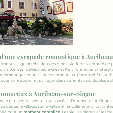
 d'une escapade romantique à Auribea
armant village perché dans les Alpes-Maritimes, entouré de 
 romance. Les ruelles médiévales et l'environnement naturel pa
e romantique et un séjour en amoureux. L’atmosphère authe
 pour se retrouver et partager des moments inoubliables à d
amoureux à Auribeau-sur-Siagne
n à travers les petites rues pavées d’Auribeau-sur-Siagne 
depuis le village, sur la vallée et les collines environnantes,
nité pour un 
moment complice
. Les vieilles pierres et les 