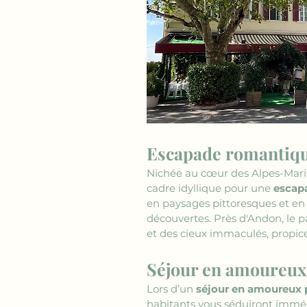
Escapade romantiqu
Nichée au cœur des Alpes-Mar
cadre idyllique pour une 
escap
en paysages pittoresques et en
découvertes. Près d'Andon, le 
et des cieux immaculés, propic
Séjour en amoureux 
Lors d’un 
séjour en amoureux 
habitants vous séduiront imméd