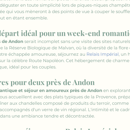
éguster en toute simplicité lors de piques-niques champêtr
ée qui vous mèneront à des points de vue à couper le souffle
out en étant ensemble. 
 départ idéal pour un week-end romant
s de Andon
 serait incomplet sans une visite des sites nature
a Réserve Biologique de Malvan, où la diversité de la flore 
votre échappée amoureuse, séjournez au 
Relais Impérial
, un 
y, sur la célèbre Route Napoléon. Cet hébergement de charme
e, idéal pour les couples.
res pour deux près de Andon
ntique et séjour en amoureux près de Andon
 en explorant
vous accueillent avec des plats typiques de la Provence, prép
îner aux chandelles composé de produits du terroir, comme la
 accompagnés d'un verre de vin régional. L'intimité et le cadr
 dans une ambiance tendre et décontractée.