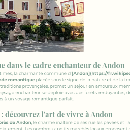
e dans le cadre enchanteur de Andon
itimes, la charmante commune d’
[Andon](https://fr.wikipe
ade romantique
 placée sous le signe de la nature et de la tran
 traditions provençales, promet un séjour en amoureux mém
paysage enchanteur se déploie avec des forêts verdoyantes,
es à un voyage romantique parfait. 
: découvrez l'art de vivre à Andon
près de Andon
, le charme inaltéré de ses ruelles pavées et l’
iatement. Les nombreux petits marchés locaux proposent des