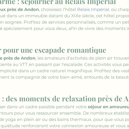
me : séjourner au Relais Impérial
eux près de Andon
, choisissez l'hôtel 
Relais Impérial
, où chaq
itué dans un immeuble datant du XIXe siècle, cet hôtel prop
on soignée. Profitez de services personnalisés, comme un pe
 spécialement pour vous deux, afin de vivre des moments in
air pour une escapade romantique
e près de Andon
, les amateurs d’activités de plein air trouv
apente au VTT en passant par l'escalade. Ces activités vous p
plicité dans un cadre naturel magnifique. Profitez des vaste
ment la compagnie de votre bien-aimé, entourés de la beau
e : des moments de relaxation près de 
ser dans un cadre paisible pendant votre 
séjour en amoureu
entours pour vous ressourcer ensemble. De nombreux établi
e yoga en plein air ou des bains thermaux, pour que vous pu
quiétude renforceront votre connexion amoureuse et vous a