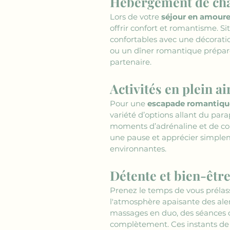
Hébergement de char
Lors de votre 
séjour en amour
offrir confort et romantisme. S
confortables avec une décorati
ou un dîner romantique préparé
partenaire.
Activités en plein 
Pour une 
escapade romantiqu
variété d’options allant du par
moments d’adrénaline et de com
une pause et apprécier simple
environnantes.
Détente et bien-êtr
Prenez le temps de vous prélas
l'atmosphère apaisante des al
massages en duo, des séances d
complètement. Ces instants de 