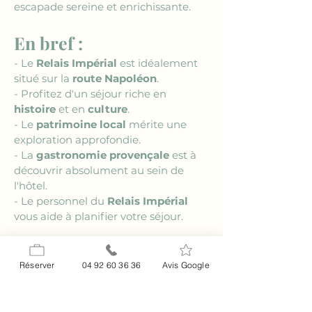
escapade sereine et enrichissante.
En bref :
- Le 
Relais Impérial
 est idéalement 
situé sur la 
route Napoléon
.
- Profitez d'un séjour riche en 
histoire
 et en 
culture
.
- Le 
patrimoine local
 mérite une 
exploration approfondie.
- La 
gastronomie provençale
 est à 
découvrir absolument au sein de 
l'hôtel.
- Le personnel du 
Relais Impérial
vous aide à planifier votre séjour.
FAQ
Réserver
04 92 60 36 36
Avis Google
### Quelle est l'importance 
historique de la route Napoléon ?
La 
route Napoléon
 commémore le 