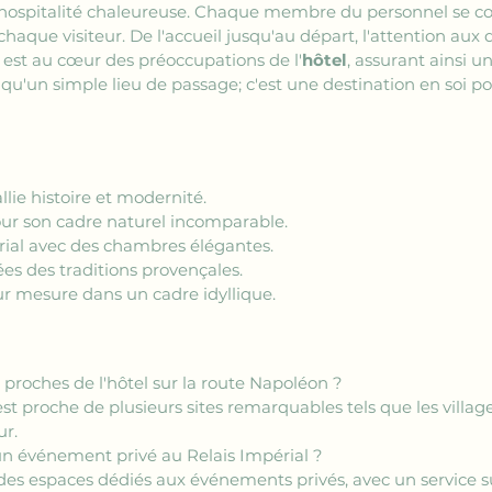
 hospitalité chaleureuse. Chaque membre du personnel se con
que visiteur. De l'accueil jusqu'au départ, l'attention aux d
ts est au cœur des préoccupations de l'
hôtel
, assurant ainsi u
s qu'un simple lieu de passage; c'est une destination en soi p
allie histoire et modernité.
our son cadre naturel incomparable.
rial avec des chambres élégantes.
ées des traditions provençales.
r mesure dans un cadre idyllique.
 proches de l'hôtel sur la route Napoléon ?
est proche de plusieurs sites remarquables tels que les villa
ur.
 un événement privé au Relais Impérial ?
 des espaces dédiés aux événements privés, avec un service 