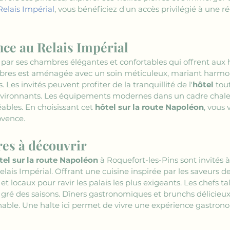
Relais Impérial
, vous bénéficiez d'un accès privilégié à une r
ance au Relais Impérial
e par ses chambres élégantes et confortables qui offrent aux 
bres est aménagée avec un soin méticuleux, mariant harm
es invités peuvent profiter de la tranquillité de l'
hôtel
 tou
nvironnants. Les équipements modernes dans un cadre chale
éables. En choisissant cet 
hôtel sur la route Napoléon
, vous
ovence.
res à découvrir
tel sur la route Napoléon
 à Roquefort-les-Pins sont invités à
lais Impérial. Offrant une cuisine inspirée par les saveurs de
et locaux pour ravir les palais les plus exigeants. Les chefs
gré des saisons. Dîners gastronomiques et brunchs délicieux
rnable. Une halte ici permet de vivre une expérience gastro