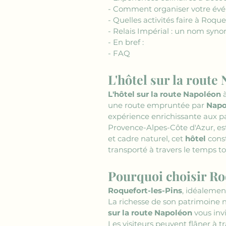
- Comment organiser votre évé
- Quelles activités faire à Roque
- Relais Impérial : un nom syn
- En bref :
- FAQ
L'hôtel sur la route
L'hôtel sur la route Napoléon
 
une route empruntée par 
Napo
expérience enrichissante aux pa
Provence-Alpes-Côte d'Azur, es
et cadre naturel, cet 
hôtel
 cons
transporté à travers le temps t
Pourquoi choisir Ro
Roquefort-les-Pins
, idéalemen
La richesse de son patrimoine na
sur la route Napoléon
 vous inv
Les visiteurs peuvent flâner à t