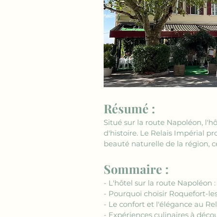
Résumé :
Situé sur la route Napoléon, l'
d'histoire. Le Relais Impérial 
beauté naturelle de la région, ce
Sommaire :
- L'hôtel sur la route Napoléon 
- Pourquoi choisir Roquefort-le
- Le confort et l'élégance au Re
- Expériences culinaires à décou