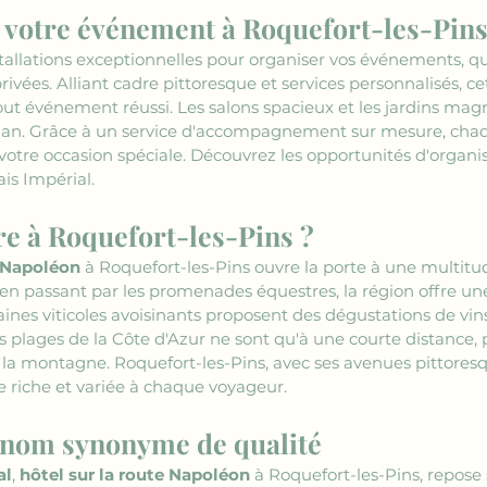
votre événement à Roquefort-les-Pins
stallations exceptionnelles pour organiser vos événements, qu'
ivées. Alliant cadre pittoresque et services personnalisés, ce
ut événement réussi. Les salons spacieux et les jardins magn
lan. Grâce à un service d'accompagnement sur mesure, chaqu
 votre occasion spéciale. Découvrez les opportunités d'organis
ais Impérial.
ire à Roquefort-les-Pins ?
e Napoléon
 à Roquefort-les-Pins ouvre la porte à une multitud
 passant par les promenades équestres, la région offre une 
ines viticoles avoisinants proposent des dégustations de vin
es plages de la Côte d'Azur ne sont qu'à une courte distance,
 de la montagne. Roquefort-les-Pins, avec ses avenues pittore
 riche et variée à chaque voyageur.
n nom synonyme de qualité
al
, 
hôtel sur la route Napoléon
 à Roquefort-les-Pins, repos