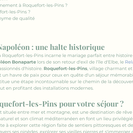
nement à Roquefort-les-Pins ?
fort-les-Pins ?
onyme de qualité
 Napoléon : une halte historique
à Roquefort-les-Pins incarne le mariage parfait entre histoire
léon Bonaparte
 lors de son retour d'exil de l'île d'Elbe, le 
Rel
ssionnés d'histoire. 
Roquefort-les-Pins
, village charmant et
t un havre de paix pour ceux en quête d'un séjour mémorable
titue une étape incontournable sur le chemin de la découvert
out en profitant des installations modernes.
quefort-les-Pins pour votre séjour ?
t située entre mer et montagne, est une destination de rêve
turel et son climat méditerranéen en font un lieu privilégié 
ite à explorer cette région faite de sentiers pittoresques et d
ravers ses pinèdes, explorer ses vieilles pierres et s'immerger 