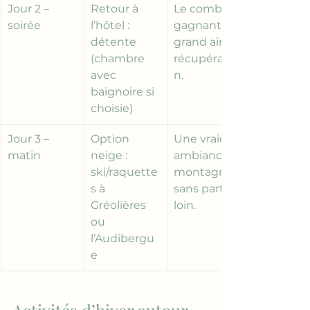
Jour 2 – 
Retour à 
Le combo 
soirée
l’hôtel : 
gagnant : 
détente 
grand air + 
(chambre 
récupératio
avec 
n.
baignoire si 
choisie)
Jour 3 – 
Option 
Une vraie 
matin
neige : 
ambiance 
ski/raquette
montagne, 
s à 
sans partir 
Gréolières 
loin.
ou 
l’Audibergu
e