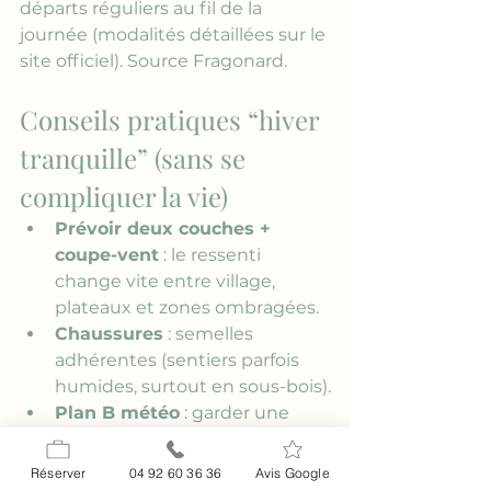
départs réguliers au fil de la 
journée (modalités détaillées sur le 
site officiel). 
Source Fragonard
.
Conseils pratiques “hiver 
tranquille” (sans se 
compliquer la vie)
Prévoir deux couches + 
coupe-vent
 : le ressenti 
change vite entre village, 
plateaux et zones ombragées.
Chaussures
 : semelles 
adhérentes (sentiers parfois 
humides, surtout en sous-bois).
Plan B météo
 : garder une 
grotte ou une visite à Grasse 
pour les jours de pluie (Saint-
Réserver
04 92 60 36 36
Avis Google