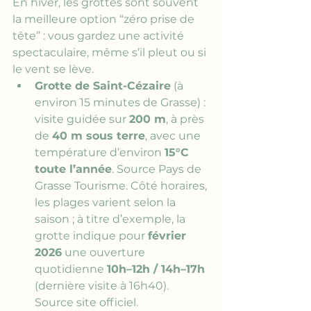
En hiver, les grottes sont souvent 
la meilleure option “zéro prise de 
tête” : vous gardez une activité 
spectaculaire, même s’il pleut ou si 
le vent se lève.
Grotte de Saint-Cézaire
 (à 
environ 15 minutes de Grasse) : 
visite guidée sur 
200 m
, à près 
de 
40 m sous terre
, avec une 
température d’environ 
15°C 
toute l’année
. 
Source Pays de 
Grasse Tourisme
. 
Côté horaires, 
les plages varient selon la 
saison ; à titre d’exemple, la 
grotte indique pour 
février 
2026
 une ouverture 
quotidienne 
10h–12h / 14h–17h
(dernière visite à 16h40). 
Source site officiel
.