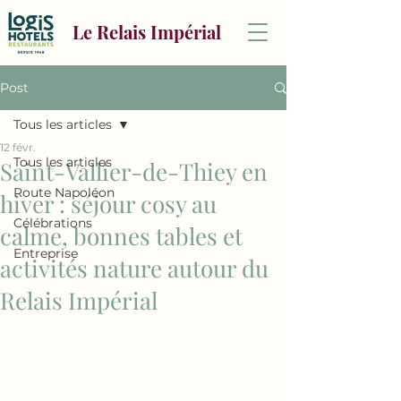
Le Relais Impérial
Post
Tous les articles
12 févr.
Tous les articles
Saint-Vallier-de-Thiey en
Route Napoléon
hiver : séjour cosy au
Célébrations
calme, bonnes tables et
Entreprise
activités nature autour du
Relais Impérial