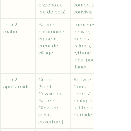
pizzeria au 
confort et 
feu de bois)
convivialité.
Jour 2 – 
Balade 
Lumières 
matin
patrimoine : 
d’hiver, 
église + 
ruelles 
cœur de 
calmes, 
village
rythme 
idéal pour 
flâner.
Jour 2 – 
Grotte 
Activité 
après-midi
(Saint-
“tous 
Cézaire ou 
temps” : 
Baume 
pratique s’il 
Obscure 
fait froid ou 
selon 
humide.
ouverture)