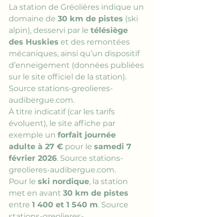
La station de Gréolières indique un 
domaine de 
30 km de pistes
 (ski 
alpin), desservi par le 
télésiège 
des Huskies
 et des remontées 
mécaniques, ainsi qu’un dispositif 
d’enneigement (données publiées 
sur le site officiel de la station). 
Source stations-greolieres-
audibergue.com
.
À titre indicatif (car les tarifs 
évoluent), le site affiche par 
exemple un 
forfait journée 
adulte à 27 €
 pour le 
samedi 7 
février 2026
. 
Source stations-
greolieres-audibergue.com
.
Pour le 
ski nordique
, la station 
met en avant 
30 km de pistes
entre 
1 400 et 1 540 m
. 
Source 
stations-greolieres-