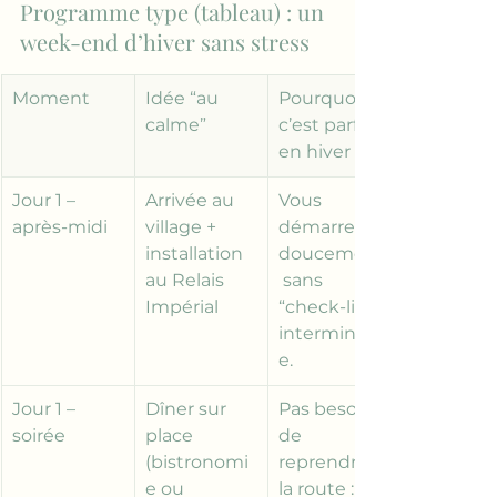
Programme type (tableau) : un 
week-end d’hiver sans stress
Moment
Idée “au 
Pourquoi 
calme”
c’est parfait 
en hiver
Jour 1 – 
Arrivée au 
Vous 
après-midi
village + 
démarrez 
installation 
doucement,
au Relais 
 sans 
Impérial
“check-list” 
interminabl
e.
Jour 1 – 
Dîner sur 
Pas besoin 
soirée
place 
de 
(bistronomi
reprendre 
e ou 
la route : 