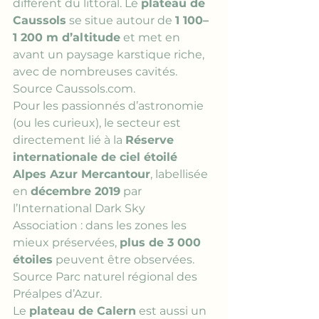
différent du littoral. Le 
plateau de 
Caussols
 se situe autour de 
1 100–
1 200 m d’altitude
 et met en 
avant un paysage karstique riche, 
avec de nombreuses cavités. 
Source Caussols.com
.
Pour les passionnés d’astronomie 
(ou les curieux), le secteur est 
directement lié à la 
Réserve 
internationale de ciel étoilé 
Alpes Azur Mercantour
, labellisée 
en 
décembre 2019
 par 
l’International Dark Sky 
Association : dans les zones les 
mieux préservées, 
plus de 3 000 
étoiles
 peuvent être observées. 
Source Parc naturel régional des 
Préalpes d’Azur
.
Le 
plateau de Calern
 est aussi un 