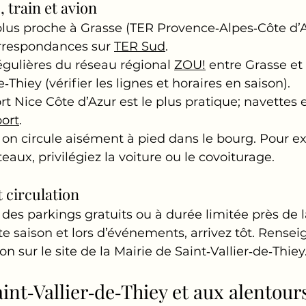
, train et avion
 plus proche à Grasse (TER Provence‑Alpes‑Côte d’A
rrespondances sur 
TER Sud
.
régulières du réseau régional 
ZOU!
 entre Grasse et 
e‑Thiey (vérifier les lignes et horaires en saison).
rt Nice Côte d’Azur est le plus pratique; navettes e
ort
.
, on circule aisément à pied dans le bourg. Pour ex
teaux, privilégiez la voiture ou le covoiturage.
 circulation
 des parkings gratuits ou à durée limitée près de l
te saison et lors d’événements, arrivez tôt. Rense
ion sur le site de la Mairie de Saint‑Vallier‑de‑Thiey
aint‑Vallier‑de‑Thiey et aux alentour