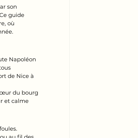
ar son 
 Ce guide 
re, où 
nnée.
oute Napoléon
tous
rt de Nice à 
 cœur du bourg
ur et calme
oules. 
u au fil des 