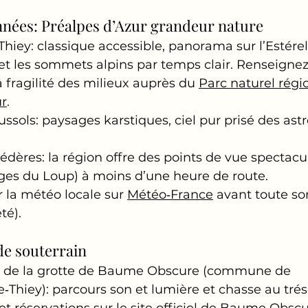
nées: Préalpes d’Azur grandeur nature
iey: classique accessible, panorama sur l’Estérel,
t les sommets alpins par temps clair. Renseignez‑
la fragilité des milieux auprès du 
Parc naturel régi
ur
.
ssols: paysages karstiques, ciel pur prisé des ast
édères: la région offre des points de vue spectacul
ges du Loup) à moins d’une heure de route.
 la météo locale sur 
Météo‑France
 avant toute sor
té).
de souterrain
 de la grotte de Baume Obscure (commune de 
de‑Thiey): parcours son et lumière et chasse au trés
et réservations sur le site officiel de 
Baume Obscu