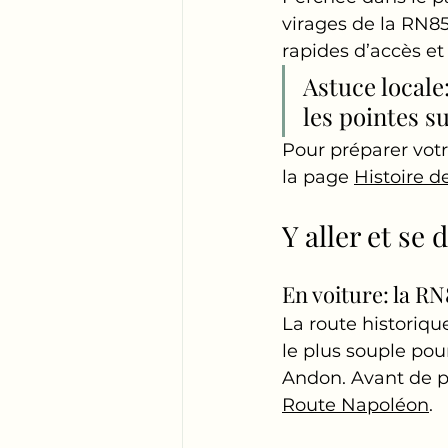
virages de la RN85
rapides d’accès e
Astuce locale
les pointes s
Pour préparer votre
la page 
Histoire de
Y aller et se 
En voiture: la R
La route historique
le plus souple pou
Andon. Avant de par
Route Napoléon
.