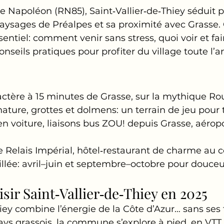
e Napoléon (RN85), Saint‑Vallier‑de‑Thiey séduit p
paysages de Préalpes et sa proximité avec Grasse.
entiel: comment venir sans stress, quoi voir et fai
onseils pratiques pour profiter du village toute l’a
actère à 15 minutes de Grasse, sur la mythique R
ture, grottes et dolmens: un terrain de jeu pour 
n voiture, liaisons bus ZOU! depuis Grasse, aéropo
e Relais Impérial, hôtel‑restaurant de charme au
llée: avril–juin et septembre–octobre pour douce
sir Saint‑Vallier‑de‑Thiey en 2025
hiey combine l’énergie de la Côte d’Azur… sans ses f
ys grassois, la commune s’explore à pied, en VTT o