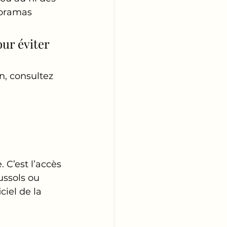
noramas 
ur éviter 
n, consultez 
 C’est l’accès 
ussols ou 
ciel de la 