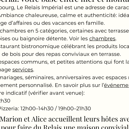
ourg, Le Relais Impérial est une adresse de caract
mbiance chaleureuse, calme et authenticité: idéa
e d’affaires ou des vacances en famille.
hambres en 5 catégories, certaines avec terrasse 
ises ou baignoire détente. Voir les 
chambres
.
staurant bistronomique célébrant les produits loc
u de bois pour des repas conviviaux en terrasse.
, espaces communs, et petites attentions qui font la
page 
services
.
ariages, séminaires, anniversaires avec espaces
ent personnalisé. En savoir plus sur l’
événemen
re indicatif (vérifier avant venue):
2h30
Pizzeria: 12h00–14h30 / 19h00–21h30
 Marion et Alice accueillent leurs hôtes av
 pour faire du Relais une maison convivial