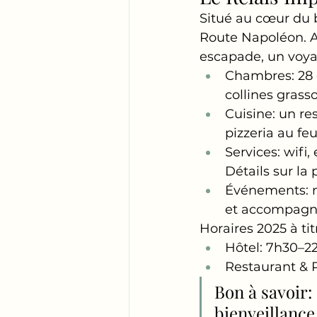
Situé au cœur du b
Route Napoléon. A
escapade, un voyag
Chambres: 28 c
collines grasso
Cuisine: un re
pizzeria au fe
Services: wifi
Détails sur la 
Événements: m
et accompagnem
Horaires 2025 à tit
Hôtel: 7h30–2
Restaurant & 
Bon à savoir:
bienveillance