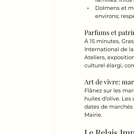
Dolmens et még
environs; resp
Parfums et patri
À 15 minutes, Gras
International de la
Ateliers, expositio
culturel élargi, c
Art de vivre: mar
Flânez sur les ma
huiles d’olive. Le
dates de marchés e
Mairie.
Le Relais Imp