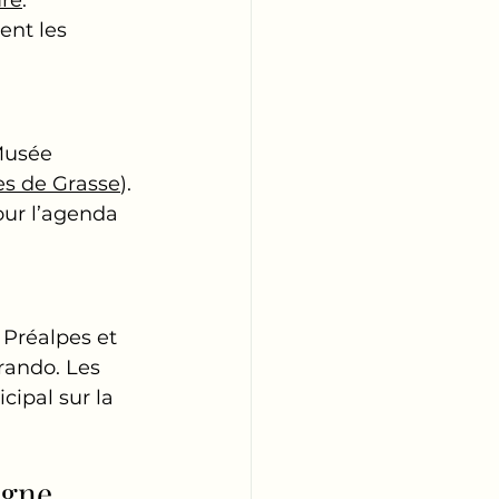
ent les 
Musée 
s de Grasse
). 
Pour l’agenda 
Préalpes et 
rando. Les 
ipal sur la 
agne