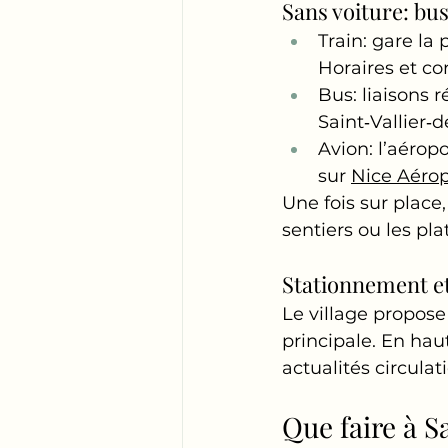
Sans voiture: bus
Train: gare la
Horaires et co
Bus: liaisons 
Saint‑Vallier‑d
Avion: l’aéropo
sur 
Nice Aérop
Une fois sur place
sentiers ou les pla
Stationnement et
Le village propose
principale. En hau
actualités circulat
Que faire à S