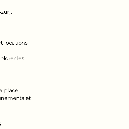
zur). 
t locations 
plorer les 
a place 
ignements et 
.
s