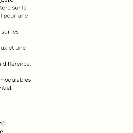
ère sur la 
l pour une 
sur les 
aux et une 
 différence. 
 modulables 
tiel
.
ec 
e. 