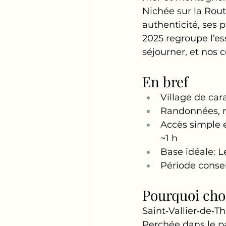
Nichée sur la Rout
authenticité, ses 
2025 regroupe l’ess
séjourner, et nos c
En bref
Village de car
Randonnées, na
Accès simple e
~1 h
Base idéale: L
Période consei
Pourquoi choi
Saint‑Vallier‑de‑T
Perchée dans le pa