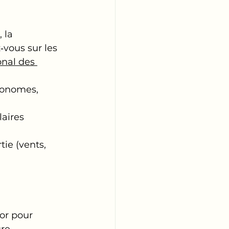
 la 
vous sur les 
onal des 
ronomes, 
aires 
tie (vents, 
or pour 
re
.