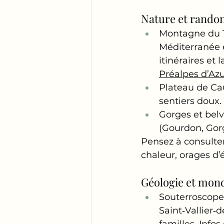
Nature et randon
Montagne du Th
Méditerranée e
itinéraires et 
Préalpes d’Az
Plateau de Cau
sentiers doux.
Gorges et belv
(Gourdon, Gor
Pensez à consulter
chaleur, orages d’é
Géologie et mon
Souterroscope
Saint‑Vallier‑
familles. Infos 