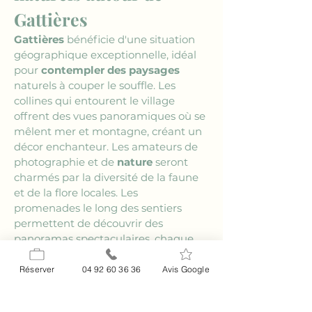
Gattières
Gattières
 bénéficie d'une situation 
géographique exceptionnelle, idéal 
pour 
contempler des paysages
naturels à couper le souffle. Les 
collines qui entourent le village 
offrent des vues panoramiques où se 
mêlent mer et montagne, créant un 
décor enchanteur. Les amateurs de 
photographie et de 
nature
 seront 
charmés par la diversité de la faune 
et de la flore locales. Les 
promenades le long des sentiers 
permettent de découvrir des 
panoramas spectaculaires, chaque 
détour révélant un nouvel aspect de 
la beauté naturelle de cette région. 
Réserver
04 92 60 36 36
Avis Google
Une escapade à 
Gattières
 est une 
ode à la splendeur de la Côte d’Azur.