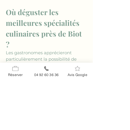
Où déguster les 
meilleures spécialités 
culinaires près de Biot 
?
Les gastronomes apprécieront 
particulièrement la possibilité de 
*déguster des spécialités culinaires 
près de Biot
. La région est réputée 
Réserver
04 92 60 36 36
Avis Google
pour ses plats de saison préparés 
avec des ingrédients frais et locaux. 
Les fruits de mer, les légumes du 
marché et les herbes aromatiques 
typiques de la Provence composent 
un festin pour les papilles. Les 
restaurants de Biot offrent une 
cuisine variée qui ravira tous les 
goûts. Après une journée 