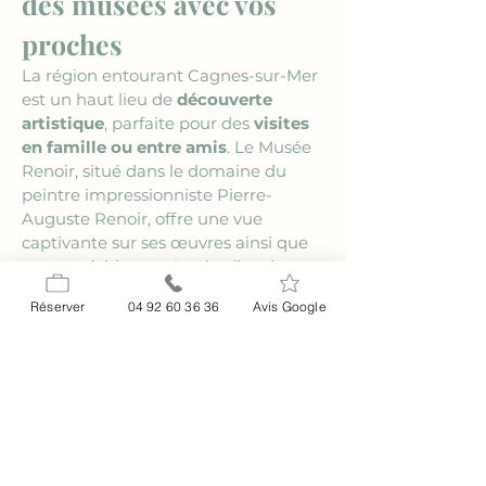
des musées avec vos 
proches
La région entourant Cagnes-sur-Mer 
est un haut lieu de 
découverte 
artistique
, parfaite pour des 
visites 
en famille ou entre amis
. Le Musée 
Renoir, situé dans le domaine du 
peintre impressionniste Pierre-
Auguste Renoir, offre une vue 
captivante sur ses œuvres ainsi que 
sur ses résidences. Les jardins du 
musée sont également un espace 
Réserver
04 92 60 36 36
Avis Google
idéal pour se promener et admirer 
les paysages qui ont tant inspiré 
l'artiste. À quelques kilomètres, le 
village de Saint-Paul-de-Vence, 
connu pour ses galeries d'art et ses 
sculptures publiques, est un autre 
incontournable. « 
L'art lave de l'âme 
la poussière de la vie quotidienne
 », 