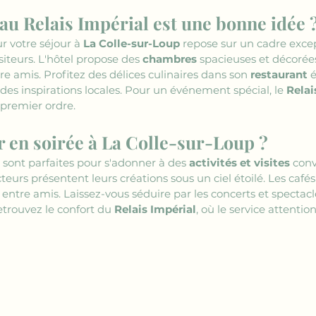
au Relais Impérial est une bonne idée 
r votre séjour à 
La Colle-sur-Loup
 repose sur un cadre excep
siteurs. L'hôtel propose des 
chambres
 spacieuses et décorées
e amis. Profitez des délices culinaires dans son 
restaurant
 
s inspirations locales. Pour un événement spécial, le 
Relai
 premier ordre.
 en soirée à La Colle-sur-Loup ?
 sont parfaites pour s'adonner à des 
activités et visites
 conv
eurs présentent leurs créations sous un ciel étoilé. Les cafés
entre amis. Laissez-vous séduire par les concerts et spectacl
etrouvez le confort du 
Relais Impérial
, où le service attentio