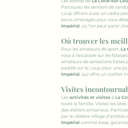
Les abords de 
La Colle-sur-Lo
Parcourez les sentiers de randon
Loup offrent aussi un cadre pai
parcs ombragés pour vous déten
Impérial
, où l'on peut partir c
Où trouver les meill
Pour les amateurs de sport, 
La 
vous à l'escalade sur les falais
amateurs de sensations fortes 
paddle sur le Loup pour une jou
Impérial
, qui offre un confort 
Visites incontournab
Les 
activités et visites
 à 
La Co
toute la famille. Visitez les si
des ateliers artisanaux. Partici
par le célèbre village d'artiste
Impérial
 comme base, garantiss