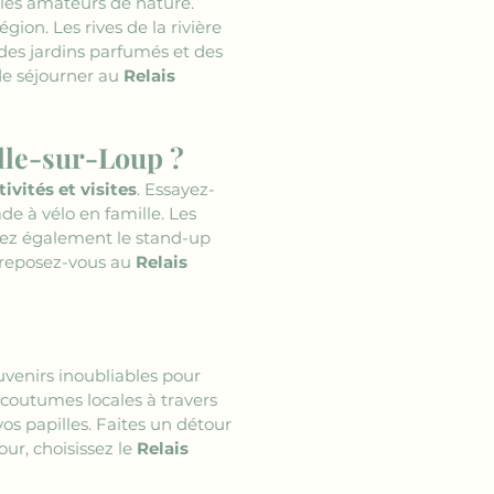
r les amateurs de nature. 
ion. Les rives de la rivière 
des jardins parfumés et des 
e séjourner au 
Relais 
olle-sur-Loup ?
tivités et visites
. Essayez-
de à vélo en famille. Les 
uez également le stand-up 
 reposez-vous au 
Relais 
ouvenirs inoubliables pour 
s coutumes locales à travers 
os papilles. Faites un détour 
ur, choisissez le 
Relais 