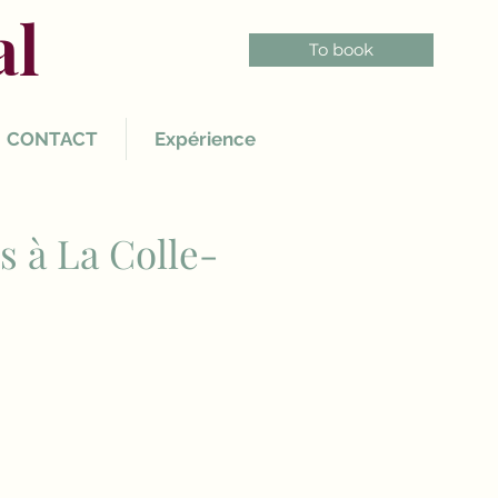
al
To book
CONTACT
Expérience
is à La Colle-