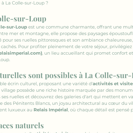
 à La Colle-sur-Loup ?
olle-sur-Loup
lle-sur-Loup
 est une commune charmante, offrant une mult
ntre mer et montagne, elle propose des paysages époustoufla
té pour ses ruelles pittoresques et son ambiance chaleureuse, 
cachés. Pour profiter pleinement de votre séjour, privilégie
elaisimperial.com)
, un lieu accueillant qui promet confort e
Loup.
lturelles sont possibles à La Colle-sur
able écrin culturel, proposant une variété d'
activités et visite
 village possède une riche histoire marquée par des monumen
es ruelles et découvrez des galeries d'art qui mettent en val
lle des Pénitents Blancs, un joyau architectural au cœur du vil
ent luxueux au 
Relais Impérial
, où chaque détail est pensé p
aces naturels