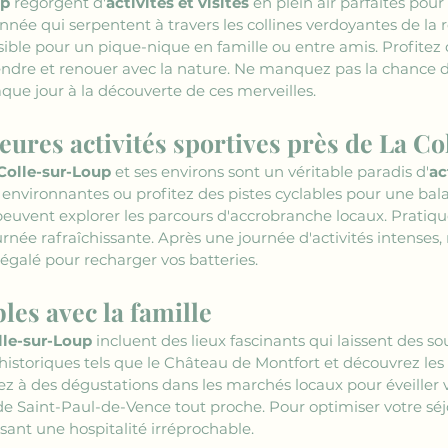
up
 regorgent d'
activités et visites
 en plein air parfaites pou
née qui serpentent à travers les collines verdoyantes de la rég
sible pour un pique-nique en famille ou entre amis. Profitez 
dre et renouer avec la nature. Ne manquez pas la chance d
haque jour à la découverte de ces merveilles.
eures activités sportives près de La C
Colle-sur-Loup
 et ses environs sont un véritable paradis d'
ac
es environnantes ou profitez des pistes cyclables pour une bala
peuvent explorer les parcours d'accrobranche locaux. Pratiq
rnée rafraîchissante. Après une journée d'activités intenses,
inégalé pour recharger vos batteries.
les avec la famille
lle-sur-Loup
 incluent des lieux fascinants qui laissent des s
tes historiques tels que le Château de Montfort et découvrez le
pez à des dégustations dans les marchés locaux pour éveiller v
s de Saint-Paul-de-Vence tout proche. Pour optimiser votre séjo
ant une hospitalité irréprochable.