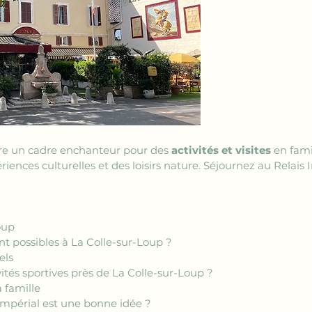
fre un cadre enchanteur pour des 
activités et visites
 en fam
riences culturelles et des loisirs nature. Séjournez au Relais
oup
ont possibles à La Colle-sur-Loup ?
els
vités sportives près de La Colle-sur-Loup ?
a famille
Impérial est une bonne idée ?