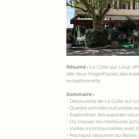
Résumé :
 La Colle-sur-Loup of
des lieux magnifiques, des expé
exceptionnelle.
Sommaire :
- Découverte de La Colle-sur-L
- Quelles activités culturelles s
- Exploration des espaces natur
- Où trouver les meilleures acti
- Visites incontournables avec l
- Pourquoi séjourner au Relais 