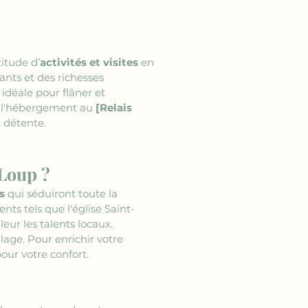
itude d’
activités et visites
 en 
nts et des richesses 
idéale pour flâner et 
z l'hébergement au 
[Relais 
t détente.
-Loup ?
s
 qui séduiront toute la 
ts tels que l'église Saint-
eur les talents locaux. 
lage. Pour enrichir votre 
our votre confort.