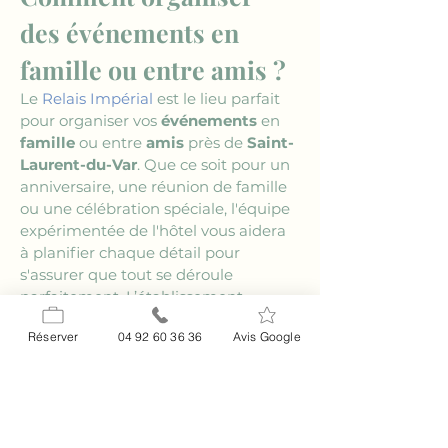
des événements en 
famille ou entre amis ?
Le 
Relais Impérial
 est le lieu parfait 
pour organiser vos 
événements
 en 
famille
 ou entre 
amis
 près de 
Saint-
Laurent-du-Var
. Que ce soit pour un 
anniversaire, une réunion de famille 
ou une célébration spéciale, l'équipe 
expérimentée de l'hôtel vous aidera 
à planifier chaque détail pour 
s'assurer que tout se déroule 
parfaitement. L’établissement 
dispose de salles adaptées et 
Réserver
04 92 60 36 36
Avis Google
élégamment décorées, répondant à 
divers besoins événementiels, avec 
des options de restauration adaptées 
à chaque occasion. En choisissant le 
Relais Impérial, vous vous offrez une 