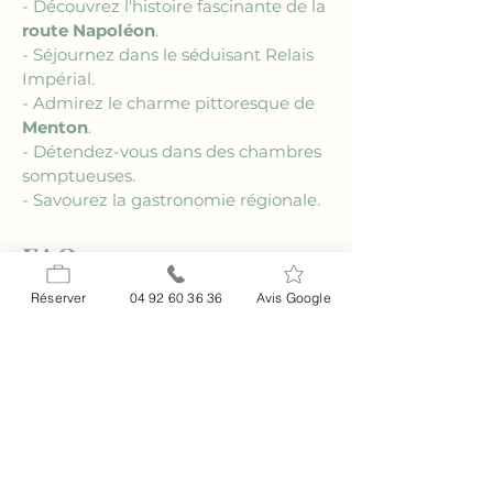
- Découvrez l'histoire fascinante de la 
route Napoléon
.
- Séjournez dans le séduisant Relais 
Impérial.
- Admirez le charme pittoresque de 
Menton
.
- Détendez-vous dans des chambres 
somptueuses.
- Savourez la gastronomie régionale.
FAQ
### Quels services offre le Relais 
Réserver
04 92 60 36 36
Avis Google
Impérial à Menton ?
Le Relais Impérial propose une 
gamme complète de services qui 
permettent aux visiteurs de se sentir 
choyés et détendus. Cela inclut des 
services de conciergerie, une 
connexion Wi-Fi haut débit, et des 
installations de détente telles qu'une 