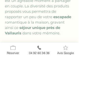
est un agréable moment à partager 
en couple. La diversité des produits 
proposés vous permettra de 
rapporter un peu de votre 
escapade
romantique à la maison, gravant 
ainsi ce 
séjour unique près de 
Vallauris
 dans votre mémoire.
Soirées romantiques à 
Vallauris
Réserver
04 92 60 36 36
Avis Google
Pour conclure vos escapades 
journalières, Vallauris offre une scène 
nocturne douce et intime. 
Savourez 
une soirée
 sous les étoiles, dans un 
restaurant en terrasse ou en 
écoutant de la musique live dans un 
café jazzy. L’ambiance chaleureuse 
de la nuit à Vallauris, sublimée par 
ses lumières scintillantes, vous 