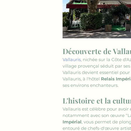
Découverte de Valla
Vallauris
, nichée sur la Côte d'
village provençal séduit par se
Vallauris devient essentiel pou
Vallauris, à l'hôtel 
Relais Impéri
ses environs enchanteurs.
L'histoire et la cult
Vallauris est célèbre pour avoir 
notamment avec son œuvre "La 
Impérial
, vous permet de plong
entouré de chefs-d'œuvre artisti