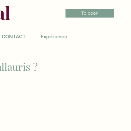
al
To book
CONTACT
Expérience
lauris ?