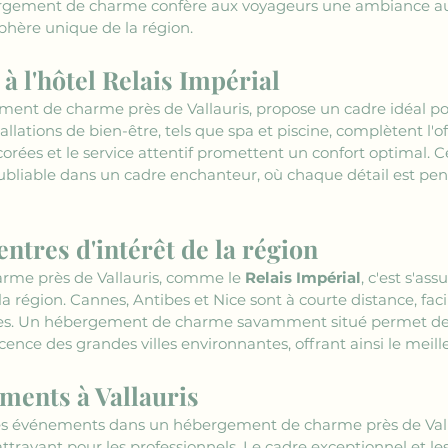
bergement de charme confère aux voyageurs une ambiance au
phère unique de la région.
 à l'hôtel Relais Impérial
ment de charme près de Vallauris, propose un cadre idéal p
llations de bien-être, tels que spa et piscine, complètent l'off
es et le service attentif promettent un confort optimal. 
bliable dans un cadre enchanteur, où chaque détail est pens
entres d'intérêt de la région
rme près de Vallauris, comme le 
Relais Impérial
, c'est s'as
la région. Cannes, Antibes et Nice sont à courte distance, faci
tiques. Un hébergement de charme savamment situé permet de
scence des grandes villes environnantes, offrant ainsi le mei
ments à Vallauris
es événements dans un hébergement de charme près de Val
 attrayant pour les professionnels. Le cadre exceptionnel et