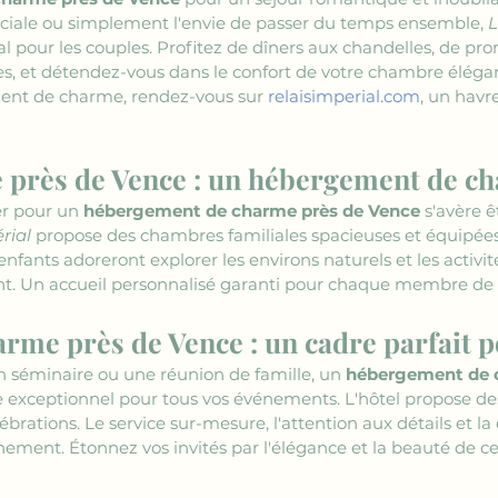
éciale ou simplement l'envie de passer du temps ensemble, 
L
al pour les couples. Profitez de dîners aux chandelles, de 
ques, et détendez-vous dans le confort de votre chambre él
ent de charme, rendez-vous sur 
relaisimperial.com
, un havr
e près de Vence : un hébergement de c
r pour un 
hébergement de charme près de Vence
 s'avère 
rial
 propose des chambres familiales spacieuses et équipées 
 enfants adoreront explorer les environs naturels et les activit
sant. Un accueil personnalisé garanti pour chaque membre de l
me près de Vence : un cadre parfait 
n séminaire ou une réunion de famille, un 
hébergement de 
re exceptionnel pour tous vos événements. L'hôtel propose de
brations. Le service sur-mesure, l'attention aux détails et la q
ement. Étonnez vos invités par l'élégance et la beauté de cet