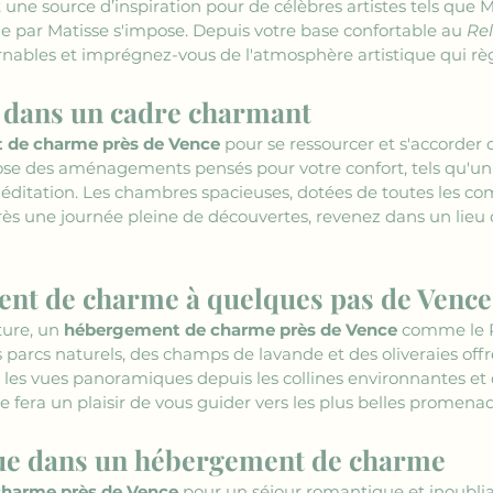
une source d’inspiration pour de célèbres artistes tels que Ma
e par Matisse s'impose. Depuis votre base confortable au 
Rel
rnables et imprégnez-vous de l'atmosphère artistique qui règ
t dans un cadre charmant
 de charme près de Vence
 pour se ressourcer et s'accorder
se des aménagements pensés pour votre confort, tels qu'un ja
ditation. Les chambres spacieuses, dotées de toutes les c
rès une journée pleine de découvertes, revenez dans un lieu 
ent de charme à quelques pas de Vence
ure, un 
hébergement de charme près de Vence
 comme le R
s parcs naturels, des champs de lavande et des oliveraies offr
 les vues panoramiques depuis les collines environnantes et d
se fera un plaisir de vous guider vers les plus belles promenad
ue dans un hébergement de charme
harme près de Vence
 pour un séjour romantique et inoublia