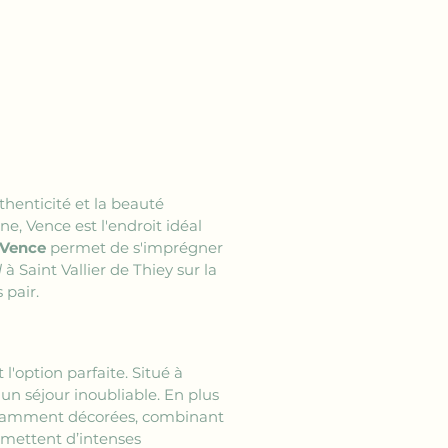
uthenticité et la beauté 
e, Vence est l'endroit idéal 
 Vence
 permet de s'imprégner 
l
 à Saint Vallier de Thiey sur la 
 pair.
t l'option parfaite. Situé à 
un séjour inoubliable. En plus 
légamment décorées, combinant 
omettent d’intenses 