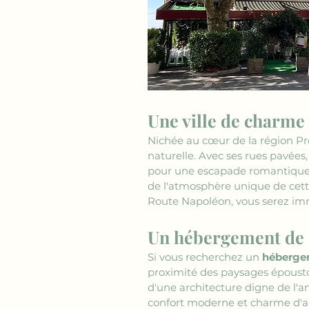
Une ville de charme
Nichée au cœur de la région Pr
naturelle. Avec ses rues pavées
pour une escapade romantique o
de l'atmosphère unique de cette 
Route Napoléon, vous serez imme
Un hébergement de c
Si vous recherchez un 
héberge
proximité des paysages époustouf
d'une architecture digne de l'
confort moderne et charme d'ant