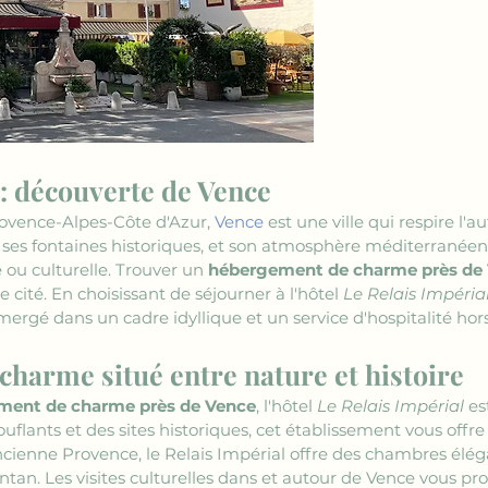
 : découverte de Vence
ovence-Alpes-Côte d'Azur, 
Vence
 est une ville qui respire l'a
, ses fontaines historiques, et son atmosphère méditerranéenn
u culturelle. Trouver un 
hébergement de charme près de
cité. En choisissant de séjourner à l'hôtel 
Le Relais Impéria
rgé dans un cadre idyllique et un service d'hospitalité hors
harme situé entre nature et histoire
ment de charme près de Vence
, l'hôtel 
Le Relais Impérial
 es
lants et des sites historiques, cet établissement vous offre 
ancienne Provence, le Relais Impérial offre des chambres é
an. Les visites culturelles dans et autour de Vence vous pr