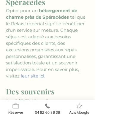
Spéracèdes
Opter pour un 
hébergement de 
charme près de Spéracèdes
 tel que 
le Relais Impérial signifie bénéficier 
d'un service sur mesure. Chaque 
séjour est adapté aux besoins 
spécifiques des clients, des 
excursions organisées aux repas 
personnalisés, garantissant une 
satisfaction totale et un souvenir 
impérissable. Pour en savoir plus, 
visitez 
leur site ici
.
Des souvenirs 
indélébiles à 
Spéracèdes
Réserver
04 92 60 36 36
Avis Google
Un hébergement de charme près de 
Spéracèdes n'est pas seulement un 