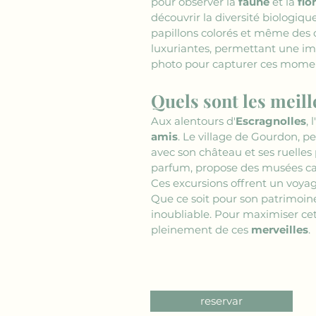
pour observer la 
faune
 et la 
flo
découvrir la diversité biologiq
papillons colorés et même des c
luxuriantes, permettant une imm
photo pour capturer ces moment
Quels sont les meill
Aux alentours d'
Escragnolles
, 
amis
. Le village de Gourdon, p
avec son château et ses ruelles 
parfum, propose des musées capt
Ces excursions offrent un voyage
Que ce soit pour son patrimoine
inoubliable. Pour maximiser cet
pleinement de ces 
merveilles
.
reservar