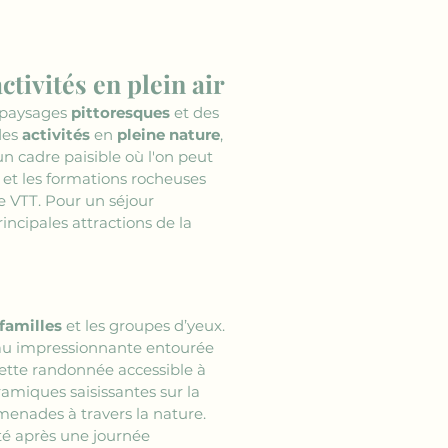
tivités en plein air
 paysages 
pittoresques
 et des 
es 
activités
 en 
pleine nature
, 
un cadre paisible où l'on peut 
 et les formations rocheuses 
e VTT. Pour un séjour 
ncipales attractions de la 
familles
 et les groupes d’yeux. 
'eau impressionnante entourée 
cette randonnée accessible à 
ramiques saisissantes sur la 
menades à travers la nature. 
té après une journée 