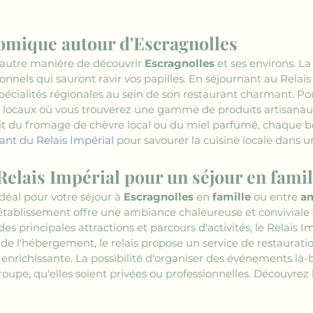
omique autour d'Escragnolles
 autre manière de découvrir 
Escragnolles
 et ses environs. L
tionnels qui sauront ravir vos papilles. En séjournant au Relai
pécialités régionales au sein de son restaurant charmant. Po
 locaux où vous trouverez une gamme de produits artisanaux 
oit du fromage de chèvre local ou du miel parfumé, chaque b
rant du Relais Impérial
 pour savourer la cuisine locale dans 
Relais Impérial pour un séjour en famil
idéal pour votre séjour à 
Escragnolles
 en 
famille
 ou entre 
a
 établissement offre une ambiance chaleureuse et conviviale q
des principales attractions et parcours d'activités, le Relais Im
 de l'hébergement, le relais propose un service de restauratio
 enrichissante. La possibilité d'organiser des événements là-
groupe, qu'elles soient privées ou professionnelles. Découvre