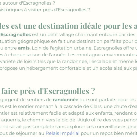
re autour d'Escragnolles ?
historiques à visiter près d'Escragnolles ?
s est une destination idéale pour les ac
 
Escragnolles
 est un petit village charmant entouré par des
uation géographique en fait une destination parfaite pour d
ou entre 
amis
. Loin de l'agitation urbaine, Escragnolles offre 
les à chaque saison de l'année. Les montagnes environnantes
ariété de loisirs tels que la randonnée, l'escalade et même l
 propose un hébergement confortable et un accès aisé aux pri
faire près d'Escragnolles ?
egorgent de sentiers de 
randonnée
 qui sont parfaits pour les 
es est le sentier menant à la cascade de Clars, une chute d
ntier est relativement facile et adapté aux enfants, rendant 
aguerris, le chemin vers le pic de l'Aiglo offre des vues pano
es ne serait pas complète sans explorer ces merveilleuses pro
ous de séjourner au 
Relais Impérial
 pour un repos bien méri