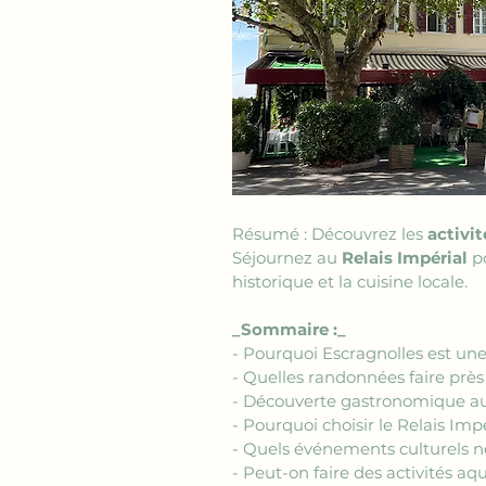
Résumé : Découvrez les 
activit
Séjournez au 
Relais Impérial
 p
historique et la cuisine locale.
_Sommaire :_
- Pourquoi Escragnolles est une 
- Quelles randonnées faire près
- Découverte gastronomique au
- Pourquoi choisir le Relais Imp
- Quels événements culturels n
- Peut-on faire des activités aq