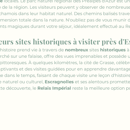
re
 locales. Le parc naturel régional des Préalpes d'Azur est u
ue de la région. Les visiteurs peuvent y observer de nombreuse
hamois dans leur habitat naturel. Des chemins balisés travers
ersion totale dans la nature. N'oubliez pas de vous munir d
s magiques durant votre séjour, idéalement effectué au Rel
eurs sites historiques à visiter près d'
l'histoire prend vie à travers de 
nombreux
 sites 
historiques
 à
erché sur une falaise, offre des vues imprenables et possède 
pittoresques. À quelques kilomètres, la cité de Grasse, célèbr
ivants et des visites guidées pour en apprendre davantage s
 dans le temps, faisant de chaque visite une leçon d'histoire
 naturel ou culturel, 
Escragnolles
 et ses alentours promett
te découverte, le 
Relais Impérial
 reste la meilleure option p