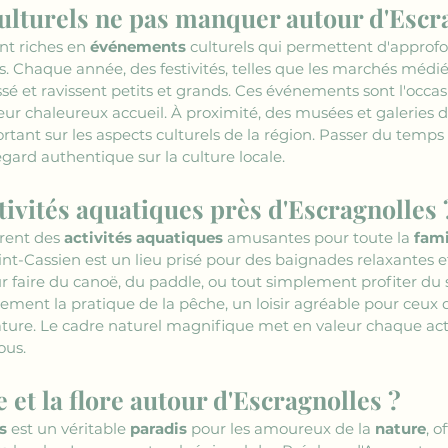
lturels ne pas manquer autour d'Escra
nt riches en 
événements
 culturels qui permettent d'approf
les. Chaque année, des festivités, telles que les marchés médié
sé et ravissent petits et grands. Ces événements sont l'occas
leur chaleureux accueil. À proximité, des musées et galeries d
ant sur les aspects culturels de la région. Passer du temps à
regard authentique sur la culture locale.
tivités aquatiques près d'Escragnolles 
frent des 
activités aquatiques
 amusantes pour toute la 
fami
aint-Cassien est un lieu prisé pour des baignades relaxantes e
r faire du canoë, du paddle, ou tout simplement profiter du so
lement la pratique de la pêche, un loisir agréable pour ceux 
ature. Le cadre naturel magnifique met en valeur chaque act
ous.
 et la flore autour d'Escragnolles ?
s
 est un véritable 
paradis
 pour les amoureux de la 
nature
, o