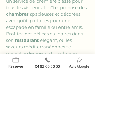
un service de première classe pour 
tous les visiteurs. L'hôtel propose des 
chambres
 spacieuses et décorées 
avec goût, parfaites pour une 
escapade en famille ou entre amis. 
Profitez des délices culinaires dans 
son 
restaurant
 élégant, où les 
saveurs méditerranéennes se 
mêlent à des inspirations locales. 
Pour un événement spécial, le 
Relais 
Impérial
 offre également des 
Réserver
04 92 60 36 36
Avis Google
services 
évènementiels
 de premier 
ordre.
Comment se divertir 
en soirée à La Colle-
sur-Loup ?
Les soirées à 
La Colle-sur-Loup
 sont 
parfaites pour s'adonner à des 