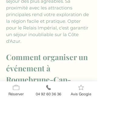
séjour des plus agréables. Sa 
proximité avec les attractions 
principales rend votre exploration de 
la région facile et pratique. Opter 
pour le Relais Impérial, c'est garantir 
un séjour inoubliable sur la Côte 
d'Azur.
Comment organiser un 
événement à 
Roquebrune-Cap-
Martin ?
Réserver
04 92 60 36 36
Avis Google
Organiser un événement au cœur 
de la Côte d'Azur est une idée 
séduisante. 
Roquebrune-Cap-Martin
offre un cadre exceptionnel pour 
tout type de célébration. Le 
Relais 
Impérial
 propose des services 