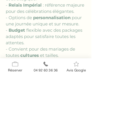
- 
Relais Impérial
 : référence majeure 
pour des célébrations élégantes.
- Options de 
personnalisation
 pour 
une journée unique et sur mesure.
- 
Budget
 flexible avec des packages 
adaptés pour satisfaire toutes les 
attentes.
- Convient pour des mariages de 
toutes 
cultures
 et tailles.
FAQ
Réserver
04 92 60 36 36
Avis Google
### Quels services propose le Relais 
Impérial pour un mariage ?
Le 
Relais Impérial
 propose une 
gamme complète de services allant 
de la décoration personnalisée à la 
coordination de l'événement. Leur 
équipe s'occupe également des 
repas et de l'hébergement des 