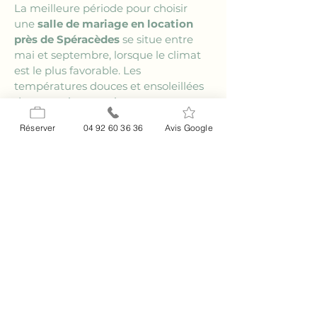
La meilleure période pour choisir 
une 
salle de mariage en location 
près de Spéracèdes
 se situe entre 
mai et septembre, lorsque le climat 
est le plus favorable. Les 
températures douces et ensoleillées 
de ces mois garantissent 
généralement une météo parfaite 
Réserver
04 92 60 36 36
Avis Google
pour les cérémonies en extérieur. En 
été, les longues soirées vous 
permettent de profiter pleinement 
de chaque instant.
### Comment personnaliser une 
salle de mariage près de Spéracèdes 
?
La personnalisation de votre 
salle de 
mariage en location près de 
Spéracèdes
 est essentielle pour un 
événement unique. Travaillez avec 
des fournisseurs locaux pour 