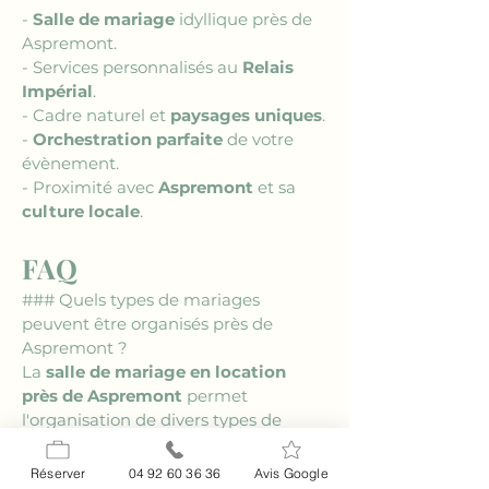
- 
Salle de mariage
 idyllique près de 
Aspremont.
- Services personnalisés au 
Relais 
Impérial
.
- Cadre naturel et 
paysages uniques
.
- 
Orchestration parfaite
 de votre 
évènement.
- Proximité avec 
Aspremont
 et sa 
culture locale
.
FAQ
### Quels types de mariages 
peuvent être organisés près de 
Aspremont ?
La 
salle de mariage en location 
près de Aspremont
 permet 
l'organisation de divers types de 
mariages, des cérémonies intimes 
aux grandes réceptions. Grâce à la 
Réserver
04 92 60 36 36
Avis Google