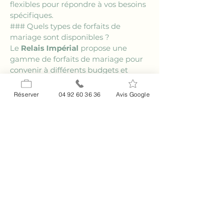
flexibles pour répondre à vos besoins 
spécifiques.
### Quels types de forfaits de 
mariage sont disponibles ?
Le 
Relais Impérial
 propose une 
gamme de forfaits de mariage pour 
convenir à différents budgets et 
préférences. Chaque forfait est 
conçu pour offrir un ensemble 
Réserver
04 92 60 36 36
Avis Google
complet de services, incluant la 
location de salle, le service traiteur, et 
des options de décoration, 
permettant une personnalisation 
selon vos souhaits.
### Les invités ont-ils des options 
d'hébergement sur place ?
Oui, le 
Relais Impérial
 offre des 
hébergements sur place pour vos 
invités, ce qui garantit un confort 
optimal pendant leur séjour pour 