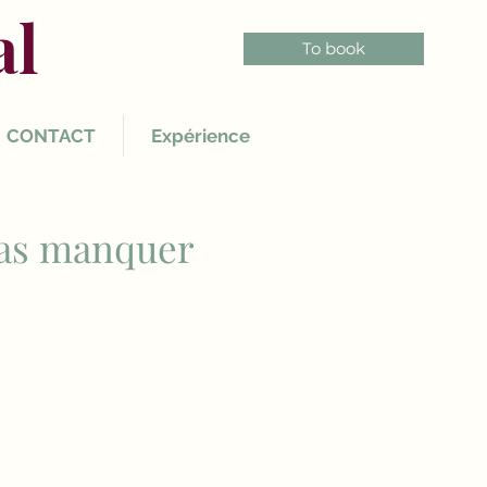
al
To book
CONTACT
Expérience
 pas manquer