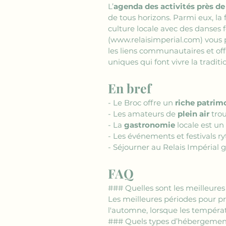
L’
agenda des activités près de
de tous horizons. Parmi eux, la
culture locale avec des danses f
(www.relaisimperial.com)
 vous 
les liens communautaires et of
uniques qui font vivre la traditi
En bref
- Le Broc offre un 
riche patrim
- Les amateurs de 
plein air
 tro
- La 
gastronomie
 locale est un
- Les événements et festivals r
- Séjourner au Relais Impérial g
FAQ
### Quelles sont les meilleures 
Les meilleures périodes pour pro
l'automne, lorsque les températ
### Quels types d’hébergements