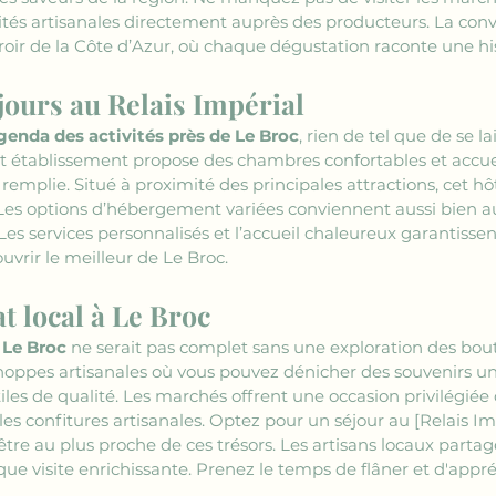
ités artisanales directement auprès des producteurs. La convi
rroir de la Côte d’Azur, où chaque dégustation raconte une his
ours au Relais Impérial
genda des activités près de Le Broc
, rien de tel que de se l
et établissement propose des chambres confortables et accuei
emplie. Situé à proximité des principales attractions, cet hôt
. Les options d’hébergement variées conviennent aussi bien a
Les services personnalisés et l’accueil chaleureux garantissen
uvrir le meilleur de Le Broc.
t local à Le Broc
 Le Broc
 ne serait pas complet sans une exploration des boutiq
oppes artisanales où vous pouvez dénicher des souvenirs uni
tiles de qualité. Les marchés offrent une occasion privilégiée 
t les confitures artisanales. Optez pour un séjour au 
[Relais Im
être au plus proche de ces trésors. Les artisans locaux partage
que visite enrichissante. Prenez le temps de flâner et d'appréc