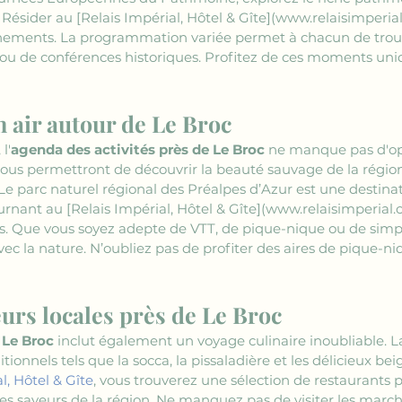
Résider au 
[Relais Impérial, Hôtel & Gîte](www.relaisimperia
nements. La programmation variée permet à chacun de trouve
art ou de conférences historiques. Profitez de ces moments u
in air autour de Le Broc
l'
agenda des activités près de Le Broc
 ne manque pas d'opt
vous permettront de découvrir la beauté sauvage de la région
Le parc naturel régional des Préalpes d’Azur est une destinat
ournant au 
[Relais Impérial, Hôtel & Gîte](www.relaisimperial
les. Que vous soyez adepte de VTT, de pique-nique ou de sim
vec la nature. N’oubliez pas de profiter des aires de pique
urs locales près de Le Broc
 Le Broc
 inclut également un voyage culinaire inoubliable. L
itionnels tels que la socca, la pissaladière et les délicieux be
l, Hôtel & Gîte
, vous trouverez une sélection de restaurants 
s saveurs de la région. Ne manquez pas de visiter les march