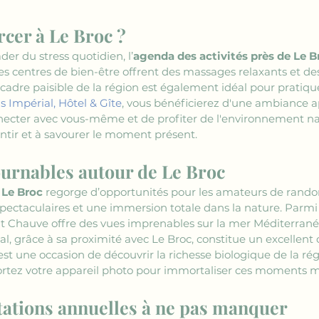
cer à Le Broc ?
er du stress quotidien, l’
agenda des activités près de Le B
es centres de bien-être offrent des massages relaxants et de
 Le cadre paisible de la région est également idéal pour pratiq
s Impérial, Hôtel & Gîte
, vous bénéficierez d'une ambiance ap
ecter avec vous-même et de profiter de l'environnement nat
entir et à savourer le moment présent.
urnables autour de Le Broc
 Le Broc
 regorge d’opportunités pour les amateurs de randon
pectaculaires et une immersion totale dans la nature. Parmi l
ont Chauve offre des vues imprenables sur la mer Méditerran
al, grâce à sa proximité avec Le Broc, constitue un excellent
t une occasion de découvrir la richesse biologique de la régi
ortez votre appareil photo pour immortaliser ces moments 
stations annuelles à ne pas manquer