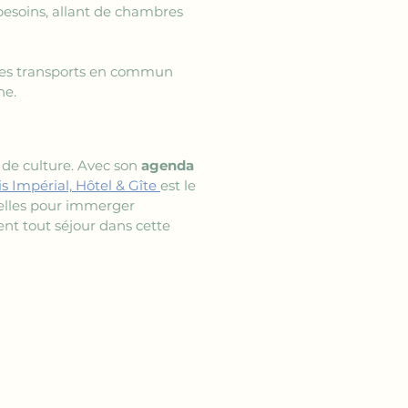
besoins, allant de chambres 
t les transports en commun 
ne.
 de culture. Avec son 
agenda 
is Impérial, Hôtel & Gîte 
est le 
relles pour immerger 
nt tout séjour dans cette 