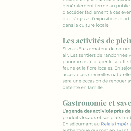
généralement fermé au public. 
d’accéder facilement à ces évé
qu'il s'agisse d'expositions d'
dans la culture locale.
Les activités de ple
Si vous êtes amateur de nature, 
air. Les sentiers de randonnée 
panoramas à couper le souffle. 
faune et la flore locales. En séj
accès à ces merveilles naturel
sera une occasion de renouer a
détente en famille.
Gastronomie et save
L’
agenda des activités près de
produits locaux et ses plats trad
En séjournant au 
Relais Impéria
authentique qui met en avant le