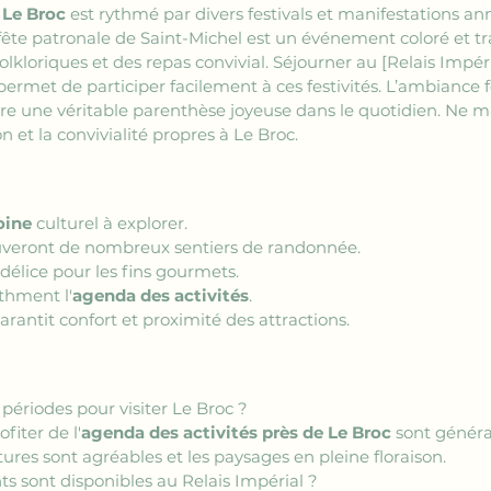
 Le Broc
 est rythmé par divers festivals et manifestations annu
 fête patronale de Saint-Michel est un événement coloré et tr
olkloriques et des repas convivial. Séjourner au 
[Relais Impéri
permet de participer facilement à ces festivités. L’ambiance 
fre une véritable parenthèse joyeuse dans le quotidien. N
on et la convivialité propres à Le Broc.
oine
 culturel à explorer.
uveront de nombreux sentiers de randonnée.
 délice pour les fins gourmets.
ythment l'
agenda des activités
.
arantit confort et proximité des attractions.
périodes pour visiter Le Broc ?
fiter de l'
agenda des activités près de Le Broc
 sont génér
ures sont agréables et les paysages en pleine floraison.
 sont disponibles au Relais Impérial ?