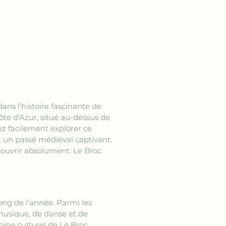
 dans l’histoire fascinante de 
te d'Azur, situé au-dessus de 
ez facilement explorer ce 
nt un passé médiéval captivant. 
écouvrir absolument. Le Broc 
ong de l’année. Parmi les 
 musique, de danse et de 
ine culturel de Le Broc, 