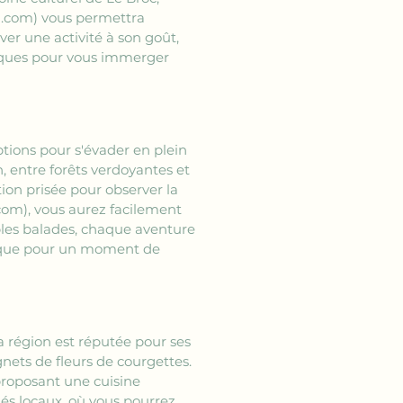
l.com)
 vous permettra 
r une activité à son goût, 
niques pour vous immerger 
ions pour s'évader en plein 
, entre forêts verdoyantes et 
ion prisée pour observer la 
.com)
, vous aurez facilement 
ples balades, chaque aventure 
-nique pour un moment de 
a région est réputée pour ses 
ignets de fleurs de courgettes. 
proposant une cuisine 
és locaux, où vous pourrez 