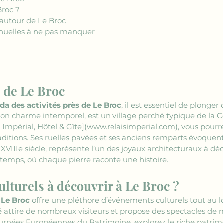
Broc ?
autour de Le Broc 
annuelles à ne pas manquer
e de Le Broc
da des activités près de Le Broc
, il est essentiel de plonger
n charme intemporel, est un village perché typique de la Cô
s Impérial, Hôtel & Gîte](www.relaisimperial.com)
, vous pourr
traditions. Ses ruelles pavées et ses anciens remparts évoque
 XVIIIe siècle, représente l’un des joyaux architecturaux à d
 temps, où chaque pierre raconte une histoire.
lturels à découvrir à Le Broc ?
 Le Broc
 offre une pléthore d’événements culturels tout au l
été attire de nombreux visiteurs et propose des spectacles de
Journées Européennes du Patrimoine, explorez le riche patrimo