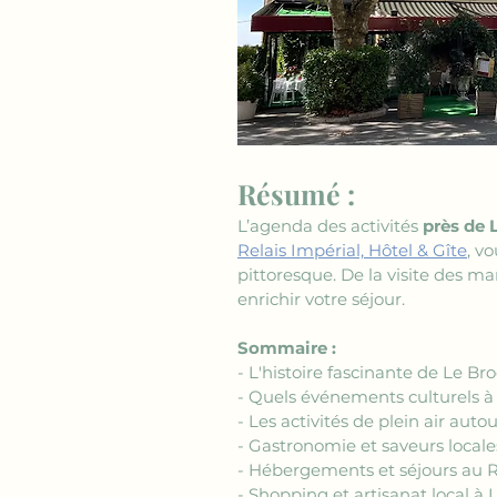
Résumé :
L’agenda des activités 
près de 
Relais Impérial, Hôtel & Gîte
, v
pittoresque. De la visite des 
enrichir votre séjour.
Sommaire :
- L'histoire fascinante de Le Bro
- Quels événements culturels à 
- Les activités de plein air auto
- Gastronomie et saveurs locale
- Hébergements et séjours au R
- Shopping et artisanat local à 