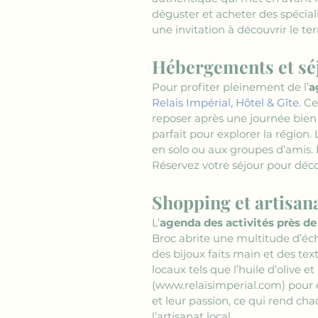
déguster et acheter des spécial
une invitation à découvrir le te
Hébergements et séj
Pour profiter pleinement de l’
a
Relais Impérial, Hôtel & Gîte
. C
reposer après une journée bien r
parfait pour explorer la région
en solo ou aux groupes d’amis. 
Réservez votre séjour pour déco
Shopping et artisana
L’
agenda des activités près de
Broc abrite une multitude d’éch
des bijoux faits main et des tex
locaux tels que l’huile d’olive e
(www.relaisimperial.com)
 pour 
et leur passion, ce qui rend cha
l’artisanat local.