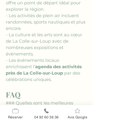
offre un point de départ idéal pour 
explorer la région.
- Les activités de plein air incluent 
randonnées, sports nautiques et plus 
encore.
- La culture et les arts sont au cœur 
de La Colle-sur-Loup avec de 
nombreuses expositions et 
événements.
- Les événements locaux 
enrichissent l’
agenda des activités 
près de La Colle-sur-Loup
 par des 
célébrations uniques.
FAQ
### Quelles sont les meilleures 
périodes pour visiter La Colle-sur-
Loup ?
Réserver
04 92 60 36 36
Avis Google
La Colle-sur-Loup peut être visitée 
toute l'année, mais le printemps et 