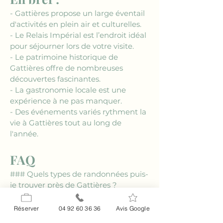
- Gattières propose un large éventail 
d'activités en plein air et culturelles.
- Le Relais Impérial est l’endroit idéal 
pour séjourner lors de votre visite.
- Le patrimoine historique de 
Gattières offre de nombreuses 
découvertes fascinantes.
- La gastronomie locale est une 
expérience à ne pas manquer.
- Des événements variés rythment la 
vie à Gattières tout au long de 
l'année.
FAQ
### Quels types de randonnées puis-
je trouver près de Gattières ?
L'
agenda des activités près de 
Gattières
 propose des randonnées 
Réserver
04 92 60 36 36
Avis Google
pour tous les niveaux, avec des 