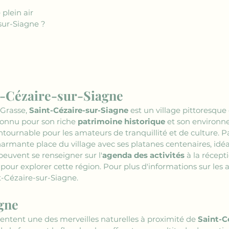
 plein air
sur-Siagne ?
t-Cézaire-sur-Siagne
Grasse, 
Saint-Cézaire-sur-Siagne
 est un village pittoresque
onnu pour son riche 
patrimoine historique
 et son environn
ntournable pour les amateurs de tranquillité et de culture. P
charmante place du village avec ses platanes centenaires, id
 peuvent se renseigner sur l'
agenda des activités
 à la récept
pour explorer cette région. Pour plus d'informations sur les ac
nt-Cézaire-sur-Siagne.
agne
sentent une des merveilles naturelles à proximité de 
Saint-C