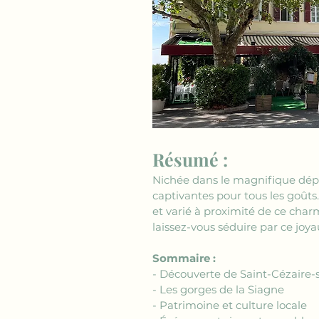
Résumé :
Nichée dans le magnifique dép
captivantes pour tous les goûts
et varié à proximité de ce char
laissez-vous séduire par ce joya
Sommaire :
- Découverte de Saint-Cézaire-
- Les gorges de la Siagne
- Patrimoine et culture locale