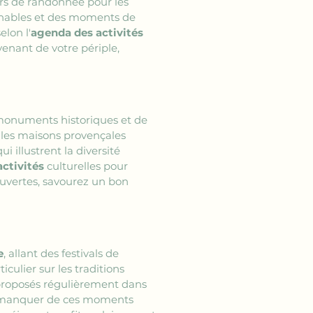
ers de randonnée pour les 
renables et des moments de 
elon l'
agenda des activités
venant de votre périple, 
monuments historiques et de 
t les maisons provençales 
 illustrent la diversité 
ctivités
 culturelles pour 
uvertes, savourez un bon 
e
, allant des festivals de 
culier sur les traditions 
s proposés régulièrement dans 
 manquer de ces moments 