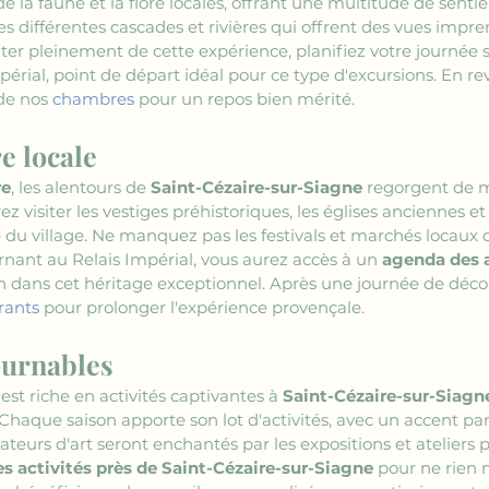
e la faune et la flore locales, offrant une multitude de senti
les différentes cascades et rivières qui offrent des vues imp
ter pleinement de cette expérience, planifiez votre journée s
périal, point de départ idéal pour ce type d'excursions. En re
de nos 
chambres
 pour un repos bien mérité.
e locale
re
, les alentours de 
Saint-Cézaire-sur-Siagne
 regorgent de 
rez visiter les vestiges préhistoriques, les églises anciennes e
 du village. Ne manquez pas les festivals et marchés locaux qui
urnant au Relais Impérial, vous aurez accès à un 
agenda des a
n dans cet héritage exceptionnel. Après une journée de déco
rants
 pour prolonger l'expérience provençale.
urnables
 est riche en activités captivantes à 
Saint-Cézaire-sur-Siagn
Chaque saison apporte son lot d'activités, avec un accent parti
amateurs d'art seront enchantés par les expositions et atelier
s activités près de Saint-Cézaire-sur-Siagne
 pour ne rien