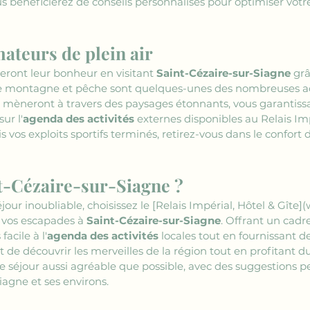
us bénéficierez de conseils personnalisés pour optimiser votre
mateurs de plein air
veront leur bonheur en visitant 
Saint-Cézaire-sur-Siagne
 gr
de montagne et pêche sont quelques-unes des nombreuses act
us mèneront à travers des paysages étonnants, vous garantiss
ur l'
agenda des activités
 externes disponibles au Relais Im
 vos exploits sportifs terminés, retirez-vous dans le confort d
t-Cézaire-sur-Siagne ?
our inoubliable, choisissez le 
[Relais Impérial, Hôtel & Gîte
 vos escapades à 
Saint-Cézaire-sur-Siagne
. Offrant un cadre
acile à l'
agenda des activités
 locales tout en fournissant 
t de découvrir les merveilles de la région tout en profitant 
e séjour aussi agréable que possible, avec des suggestions pe
iagne et ses environs.