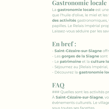
Gastronomie locale
La 
gastronomie locale
 est une
que l'huile d'olive, le miel et l
des activités
 gastronomiques, v
papilles. Le Relais Impérial pro
Laissez-vous séduire par les sav
En bref :
- 
Saint-Cézaire-sur-Siagne
 off
- Les 
gorges de la Siagne
 sont
- Le 
patrimoine
 et la 
culture l
- Séjournez au 
[Relais Impérial
- Découvrez la 
gastronomie lo
FAQ
### Quelles sont les activités p
À 
Saint-Cézaire-sur-Siagne
, v
événements culturels. Le village
sous toutes ses facettes.