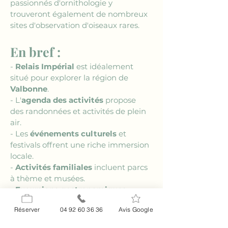
passionnés d'ornithologie y 
trouveront également de nombreux 
sites d'observation d'oiseaux rares.
En bref :
- 
Relais Impérial
 est idéalement 
situé pour explorer la région de 
Valbonne
.
- L'
agenda des activités
 propose 
des randonnées et activités de plein 
air.
- Les 
événements culturels
 et 
festivals offrent une riche immersion 
locale.
- 
Activités familiales
 incluent parcs 
à thème et musées.
- 
Excursions gastronomiques
 pour 
découvrir la richesse culinaire locale.
Réserver
04 92 60 36 36
Avis Google
FAQ