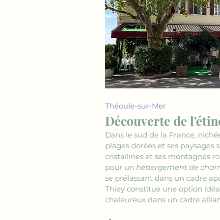
Théoule-sur-Mer
Découverte de l'éti
Dans le sud de la France, nichée 
plages dorées et ses paysages s
cristallines et ses montagnes ro
pour un 
hébergement de charm
se prélassant dans un cadre apa
Thiey constitue une option idéa
chaleureux dans un cadre alliant