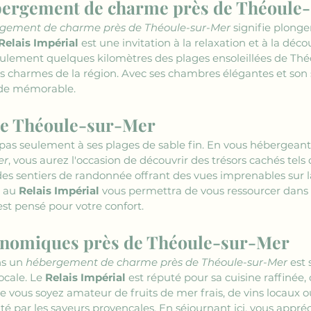
bergement de charme près de Théoule
gement de charme près de Théoule-sur-Mer
 signifie plong
Relais Impérial
 est une invitation à la relaxation et à la dé
ulement quelques kilomètres des plages ensoleillées de Théo
es charmes de la région. Avec ses chambres élégantes et son s
ade mémorable.
 de Théoule-sur-Mer
as seulement à ses plages de sable fin. En vous hébergeant
er
, vous aurez l'occasion de découvrir des trésors cachés tels 
re des sentiers de randonnée offrant des vues imprenables sur
 au 
Relais Impérial
 vous permettra de vous ressourcer dans 
st pensé pour votre confort.
onomiques près de Théoule-sur-Mer
ns un 
hébergement de charme près de Théoule-sur-Mer
 est
cale. Le 
Relais Impérial
 est réputé pour sa cuisine raffinée,
e vous soyez amateur de fruits de mer frais, de vins locaux o
nté par les saveurs provençales. En séjournant ici, vous app