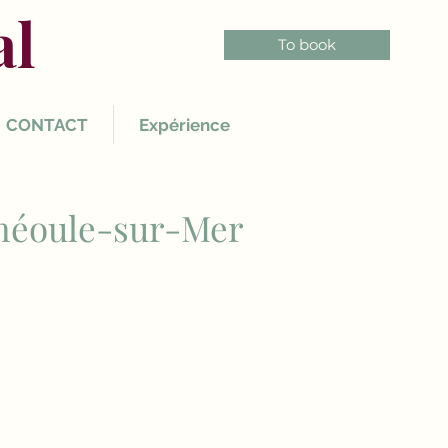
al
To book
CONTACT
Expérience
héoule-sur-Mer