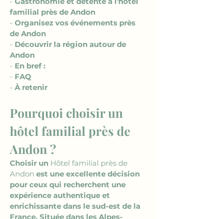
- 
Gastronomie et détente à l'hôtel 
familial près de Andon
- 
Organisez vos événements près 
de Andon
- 
Découvrir la région autour de 
Andon
- 
En bref :
- 
FAQ
- 
À retenir
Pourquoi choisir un 
hôtel familial près de 
Andon ?
Choisir un 
Hôtel familial près de 
Andon
 est une excellente décision 
pour ceux qui recherchent une 
expérience authentique et 
enrichissante dans le sud-est de la 
France. Située dans les Alpes-