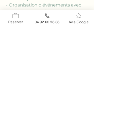
- Organisation d'événements avec 
services personnalisés.
Réserver
04 92 60 36 36
Avis Google
FAQ
### Quels types de chambres sont 
disponibles au 
Relais Impérial
 ?
Le 
Relais Impérial
 propose une 
variété de chambres adaptées aux 
familles
, de la chambre standard 
aux suites familiales, toutes équipées 
pour assurer un confort optimal.
### Y a-t-il des activités pour les 
enfants à proximité de l'hôtel familial 
près de Andon ?
Oui, l'
hôtel familial près de Andon
est proche d'activités pour enfants 
telles que le ski, les randonnées et 
des parcs de loisirs, garantissant un 
séjour amusant pour tous.