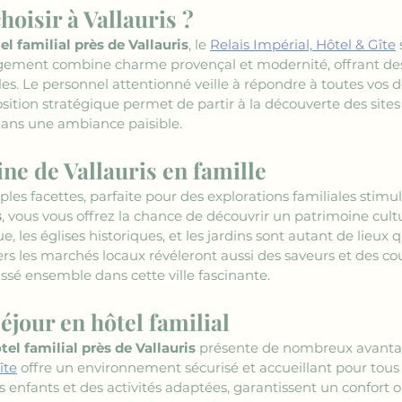
hoisir à Vallauris ?
el familial près de Vallauris
, le 
Relais Impérial, Hôtel & Gîte
 
ergement combine charme provençal et modernité, offrant de
es. Le personnel attentionné veille à répondre à toutes vos 
sition stratégique permet de partir à la découverte des sites 
dans une ambiance paisible.
ne de Vallauris en famille
iples facettes, parfaite pour des explorations familiales stim
s
, vous vous offrez la chance de découvrir un patrimoine cult
e, les églises historiques, et les jardins sont autant de lieux q
s les marchés locaux révéleront aussi des saveurs et des cou
é ensemble dans cette ville fascinante.
éjour en hôtel familial
tel familial près de Vallauris
 présente de nombreux avanta
îte
 offre un environnement sécurisé et accueillant pour tous 
nfants et des activités adaptées, garantissent un confort op