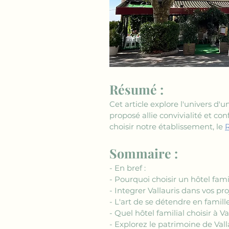
Résumé :
Cet article explore l'univers d'u
proposé allie convivialité et co
choisir notre établissement, le 
R
Sommaire :
- En bref : 
- Pourquoi choisir un hôtel famil
- Integrer Vallauris dans vos pr
- L'art de se détendre en famill
- Quel hôtel familial choisir à Va
- Explorez le patrimoine de Vall