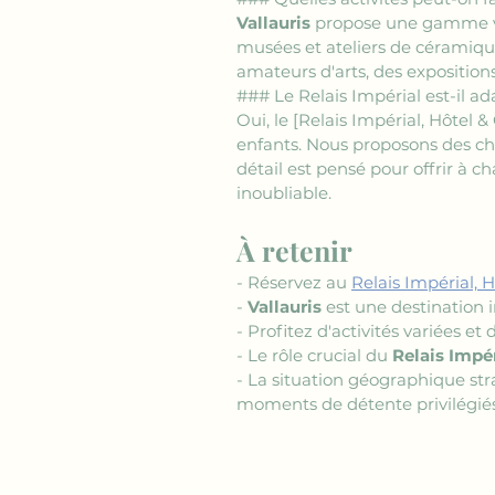
Vallauris
 propose une gamme var
musées et ateliers de céramique
amateurs d'arts, des expositio
### Le Relais Impérial est-il a
Oui, le 
[Relais Impérial, Hôtel 
enfants. Nous proposons des ch
détail est pensé pour offrir à 
inoubliable.
À retenir 
- Réservez au 
Relais Impérial, H
- 
Vallauris
 est une destination 
- Profitez d'activités variées e
- Le rôle crucial du 
Relais Impér
- La situation géographique st
moments de détente privilégiés