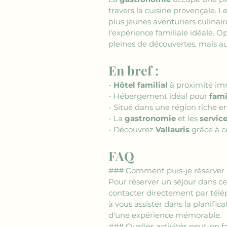
travers la cuisine provençale. L
plus jeunes aventuriers culinai
l'expérience familiale idéale. O
pleines de découvertes, mais au
En bref :
- 
Hôtel familial
 à proximité i
- Hébergement idéal pour 
fami
- Situé dans une région riche en
- La 
gastronomie
 et les 
servic
- Découvrez 
Vallauris
 grâce à c
FAQ
### Comment puis-je réserver un
Pour réserver un séjour dans ce
contacter directement par télép
à vous assister dans la planific
d'une expérience mémorable.
### Quelles activités peut-on fa