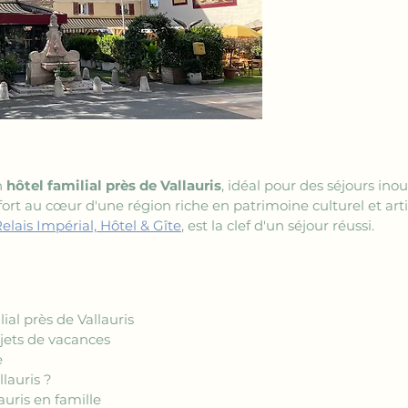
n 
hôtel familial près de Vallauris
, idéal pour des séjours in
nfort au cœur d'une région riche en patrimoine culturel et ar
elais Impérial, Hôtel & Gîte
, est la clef d'un séjour réussi.
ial près de Vallauris
ojets de vacances
e
llauris ?
auris en famille