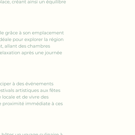
ce, créant ainsi un équilibre 
ille grâce à son emplacement 
 idéale pour explorer la région 
t, allant des chambres 
 relaxation après une journée 
rticiper à des événements 
estivals artistiques aux fêtes 
locale et de vivre des 
e proximité immédiate à ces 
es hôtes un voyage culinaire à 