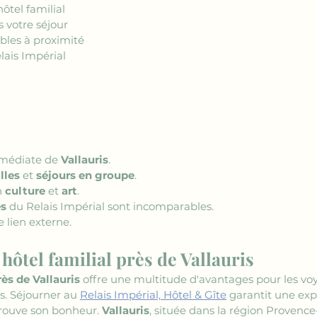
ôtel familial
s votre séjour
bles à proximité
lais Impérial
mmédiate de 
Vallauris
.
lles
 et 
séjours en groupe
.
 
culture
 et 
art
.
es
 du Relais Impérial sont incomparables.
e lien externe.
hôtel familial près de Vallauris
rès de Vallauris
 offre une multitude d'avantages pour les vo
s. Séjourner au 
Relais Impérial, Hôtel & Gîte
 garantit une exp
rouve son bonheur. 
Vallauris
, située dans la région Provence