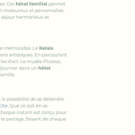
o. Cet 
hôtel familial
 permet 
l chaleureux et personnalisé. 
n séjour harmonieux et 
re mémorable. Le 
Relais 
tions artistiques. En parcourant 
ies d'art. Le musée Picasso, 
éjourner dans un 
hôtel 
famille.
t la possibilité de se détendre 
Gîte
. Que ce soit en se 
 chaque instant est conçu pour 
t le partage, faisant de chaque 