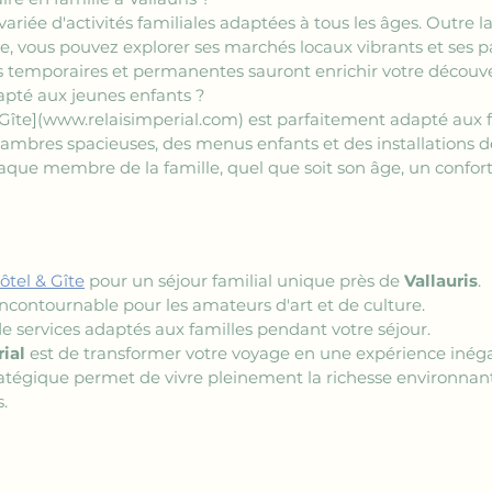
iée d'activités familiales adaptées à tous les âges. Outre la 
, vous pouvez explorer ses marchés locaux vibrants et ses pa
ns temporaires et permanentes sauront enrichir votre découve
dapté aux jeunes enfants ?
& Gîte](www.relaisimperial.com)
 est parfaitement adapté aux f
ambres spacieuses, des menus enfants et des installations d
chaque membre de la famille, quel que soit son âge, un confor
ôtel & Gîte
 pour un séjour familial unique près de 
Vallauris
.
incontournable pour les amateurs d'art et de culture.
t de services adaptés aux familles pendant votre séjour.
ial
 est de transformer votre voyage en une expérience inéga
ratégique permet de vivre pleinement la richesse environnant
.