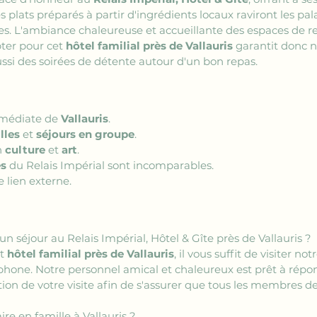
es plats préparés à partir d'ingrédients locaux raviront les pa
res. L'ambiance chaleureuse et accueillante des espaces de re
pter pour cet 
hôtel familial près de Vallauris
 garantit donc 
ssi des soirées de détente autour d'un bon repas.
mmédiate de 
Vallauris
.
lles
 et 
séjours en groupe
.
 
culture
 et 
art
.
es
 du Relais Impérial sont incomparables.
e lien externe.
 séjour au Relais Impérial, Hôtel & Gîte près de Vallauris ?
t 
hôtel familial près de Vallauris
, il vous suffit de visiter no
hone. Notre personnel amical et chaleureux est prêt à répon
ation de votre visite afin de s'assurer que tous les membres d
ire en famille à Vallauris ?