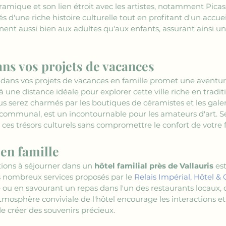
mique et son lien étroit avec les artistes, notamment Picass
 d'une riche histoire culturelle tout en profitant d'un accuei
nent aussi bien aux adultes qu'aux enfants, assurant ainsi u
ans vos projets de vacances
 dans vos projets de vacances en famille promet une aventu
 à une distance idéale pour explorer cette ville riche en tradi
ous serez charmés par les boutiques de céramistes et les galer
u communal, est un incontournable pour les amateurs d'art. S
 à ces trésors culturels sans compromettre le confort de votre 
 en famille
tions à séjourner dans un 
hôtel familial près de Vallauris
 es
s nombreux services proposés par le 
Relais Impérial, Hôtel & 
e ou en savourant un repas dans l'un des restaurants locaux,
'atmosphère conviviale de l'hôtel encourage les interactions e
e créer des souvenirs précieux.