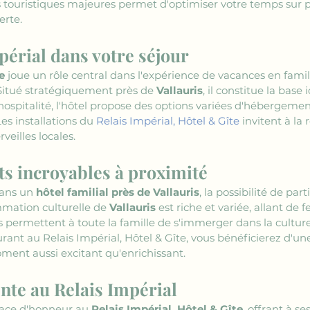
touristiques majeures permet d'optimiser votre temps sur pla
erte.
périal dans votre séjour
e
 joue un rôle central dans l'expérience de vacances en fam
 Situé stratégiquement près de 
Vallauris
, il constitue la base
spitalité, l'hôtel propose des options variées d'hébergemen
es installations du 
Relais Impérial, Hôtel & Gîte
 invitent à la
veilles locales.
s incroyables à proximité
ans un 
hôtel familial près de Vallauris
, la possibilité de pa
mation culturelle de 
Vallauris
 est riche et variée, allant de f
 permettent à toute la famille de s'immerger dans la culture 
ant au Relais Impérial, Hôtel & Gîte, vous bénéficierez d'un
ment aussi excitant qu'enrichissant.
nte au Relais Impérial
ace d'honneur au 
Relais Impérial, Hôtel & Gîte
, offrant à s