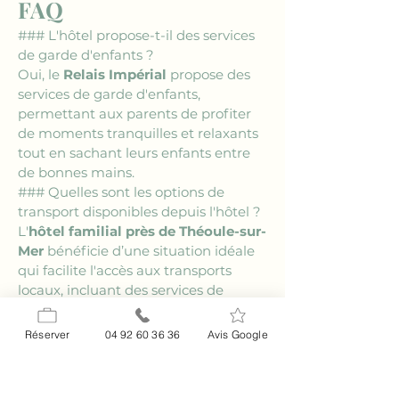
FAQ
### L'hôtel propose-t-il des services 
de garde d'enfants ?
Oui, le 
Relais Impérial
 propose des 
services de garde d'enfants, 
permettant aux parents de profiter 
de moments tranquilles et relaxants 
tout en sachant leurs enfants entre 
de bonnes mains.
### Quelles sont les options de 
transport disponibles depuis l'hôtel ?
L'
hôtel familial près de Théoule-sur-
Mer
 bénéficie d’une situation idéale 
qui facilite l'accès aux transports 
locaux, incluant des services de 
navette et des options de location de 
voitures pour explorer la région à 
Réserver
04 92 60 36 36
Avis Google
votre rythme.
### Peut-on organiser des 
événements ou célébrations à l’hôtel 