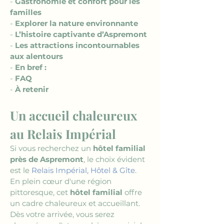
- 
Gastronomie et confort pour les 
familles
- 
Explorer la nature environnante
- 
L’histoire captivante d’Aspremont
- 
Les attractions incontournables 
aux alentours
- 
En bref :
- 
FAQ
- 
À retenir
Un accueil chaleureux 
au Relais Impérial
Si vous recherchez un 
hôtel familial 
près de Aspremont
, le choix évident 
est le 
Relais Impérial, Hôtel & Gîte
. 
En plein cœur d'une région 
pittoresque, cet 
hôtel familial
 offre 
un cadre chaleureux et accueillant. 
Dès votre arrivée, vous serez 