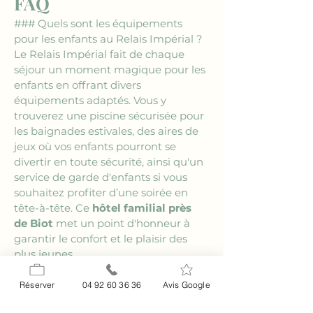
FAQ
### Quels sont les équipements 
pour les enfants au Relais Impérial ?
Le Relais Impérial fait de chaque 
séjour un moment magique pour les 
enfants en offrant divers 
équipements adaptés. Vous y 
trouverez une piscine sécurisée pour 
les baignades estivales, des aires de 
jeux où vos enfants pourront se 
divertir en toute sécurité, ainsi qu'un 
service de garde d'enfants si vous 
souhaitez profiter d’une soirée en 
tête-à-tête. Ce 
hôtel familial près 
de Biot
 met un point d'honneur à 
garantir le confort et le plaisir des 
plus jeunes.
### Peut-on organiser un 
événement familial au Relais 
Réserver
04 92 60 36 36
Avis Google
Impérial ?