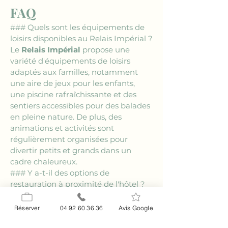
FAQ
### Quels sont les équipements de 
loisirs disponibles au Relais Impérial ?
Le 
Relais Impérial
 propose une 
variété d'équipements de loisirs 
adaptés aux familles, notamment 
une aire de jeux pour les enfants, 
une piscine rafraîchissante et des 
sentiers accessibles pour des balades 
en pleine nature. De plus, des 
animations et activités sont 
régulièrement organisées pour 
divertir petits et grands dans un 
cadre chaleureux.
### Y a-t-il des options de 
restauration à proximité de l'hôtel ?
Oui, le 
Relais Impérial
 dispose d'un 
restaurant
 sur place qui propose une 
Réserver
04 92 60 36 36
Avis Google
sélection de plats régionaux 